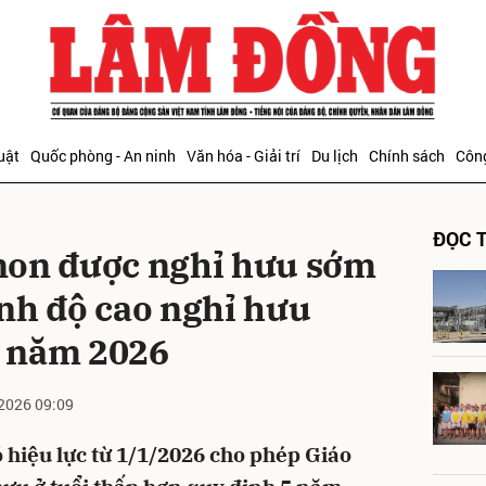
bình luận
uật
Quốc phòng - An ninh
Văn hóa - Giải trí
Du lịch
Chính sách
Công
ĐỌC T
non được nghỉ hưu sớm
nh độ cao nghỉ hưu
 năm 2026
Hủy
G
2026 09:09
 hiệu lực từ 1/1/2026 cho phép Giáo