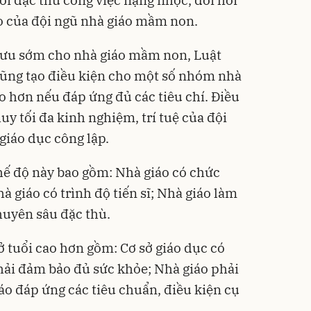
ới đặc thù công việc nặng nhọc, đòi hỏi
o của đội ngũ nhà giáo mầm non.
 hưu sớm cho nhà giáo mầm non, Luật
 cũng tạo điều kiện cho một số nhóm nhà
o hơn nếu đáp ứng đủ các tiêu chí. Điều
y tối đa kinh nghiệm, trí tuệ của đội
giáo dục công lập.
hế độ này bao gồm: Nhà giáo có chức
à giáo có trình độ tiến sĩ; Nhà giáo làm
huyên sâu đặc thù.
ở tuổi cao hơn gồm: Cơ sở giáo dục có
hải đảm bảo đủ sức khỏe; Nhà giáo phải
áo đáp ứng các tiêu chuẩn, điều kiện cụ