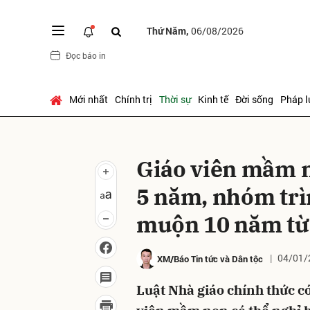
Thứ Năm,
06/08/2026
Đọc báo in
Gửi 
Mới nhất
Chính trị
Thời sự
Kinh tế
Đời sống
Pháp l
Giáo viên mầm 
5 năm, nhóm trì
muộn 10 năm từ
04/01/
XM/Báo Tin tức và Dân tộc
Luật Nhà giáo chính thức có