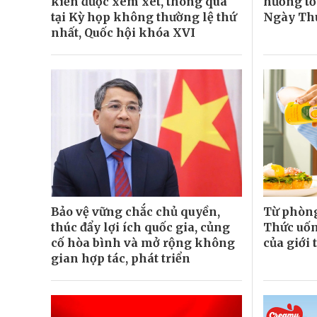
kiến được xem xét, thông qua
hướng tớ
tại Kỳ họp không thường lệ thứ
Ngày Thư
nhất, Quốc hội khóa XVI
Bảo vệ vững chắc chủ quyền,
Từ phòng
thúc đẩy lợi ích quốc gia, củng
Thức uốn
cố hòa bình và mở rộng không
của giới 
gian hợp tác, phát triển