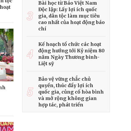
ân tộc
Bài học từ Báo Việt Nam
 hoạt
Độc lập: Lấy lợi ích quốc
3
gia, dân tộc làm mục tiêu
cao nhất của hoạt động báo
chí
Kế hoạch tổ chức các hoạt
4
động hướng tới Kỷ niệm 80
năm Ngày Thương binh-
Liệt sỹ
Bảo vệ vững chắc chủ
quyền, thúc đẩy lợi ích
5
ành
quốc gia, củng cố hòa bình
và mở rộng không gian
hợp tác, phát triển