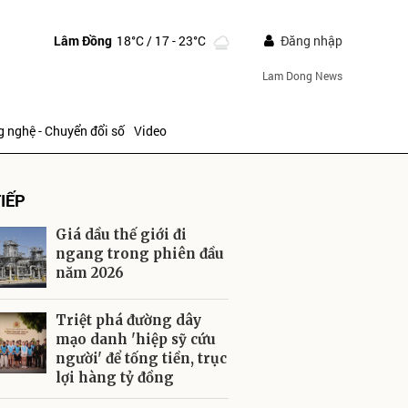
Lâm Đồng
18°C
/ 17 - 23°C
Đăng nhập
Lam Dong News
 nghệ - Chuyển đổi số
Video
IẾP
Giá dầu thế giới đi
ngang trong phiên đầu
năm 2026
ửi
Triệt phá đường dây
mạo danh 'hiệp sỹ cứu
người' để tống tiền, trục
lợi hàng tỷ đồng