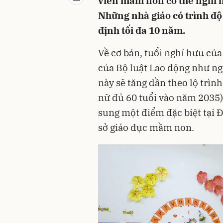
viên mầm non có thể nghỉ h
Những nhà giáo có trình độ 
định tối đa 10 năm.
Về cơ bản, tuổi nghỉ hưu của
của Bộ luật Lao động như ng
này sẽ tăng dần theo lộ trìn
nữ đủ 60 tuổi vào năm 2035)
sung một điểm đặc biệt tại Đ
sở giáo dục mầm non.