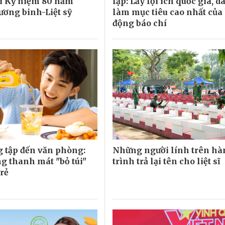
i Kỷ niệm 80 năm
lập: Lấy lợi ích quốc gia, d
ơng binh-Liệt sỹ
làm mục tiêu cao nhất của
động báo chí
 tập đến văn phòng:
Những người lính trên h
g thanh mát "bỏ túi"
trình trả lại tên cho liệt sĩ
trẻ