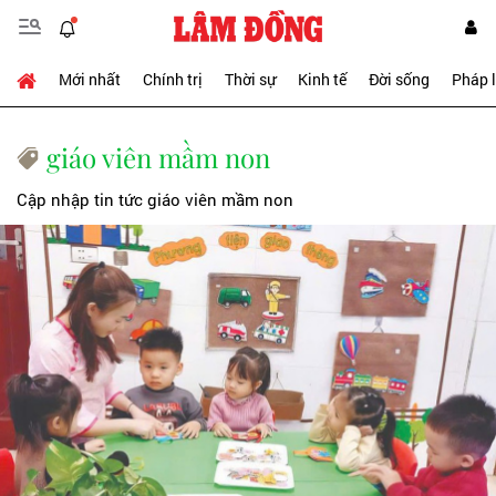
Mới nhất
Chính trị
Thời sự
Kinh tế
Đời sống
Pháp 
giáo viên mầm non
Cập nhập tin tức giáo viên mầm non