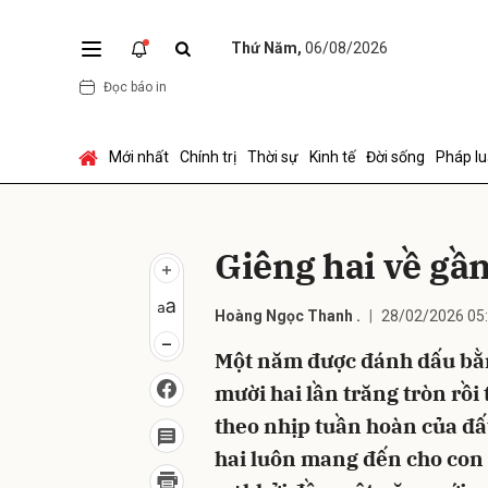
Thứ Năm,
06/08/2026
Đọc báo in
Gửi 
Mới nhất
Chính trị
Thời sự
Kinh tế
Đời sống
Pháp lu
Giêng hai về gầ
Hoàng Ngọc Thanh .
28/02/2026 05
Một năm được đánh dấu bằn
mười hai lần trăng tròn rồi
theo nhịp tuần hoàn của đất
hai luôn mang đến cho con