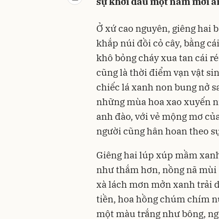
sự khởi đầu một năm mới an
Ở xứ cao nguyên, giêng hai 
khắp núi đồi cỏ cây, bằng c
khô bỏng cháy xua tan cái r
cũng là thời điểm vạn vật si
chiếc lá xanh non bung nở s
những mùa hoa xao xuyến nú
anh đào, với vẻ mộng mơ củ
người cũng hân hoan theo sự 
Giêng hai lúp xúp mầm xanh
như thắm hơn, nồng nã mùi 
xà lách mơn mởn xanh trải 
tiền, hoa hồng chúm chím nụ
một màu trắng như bông, ng