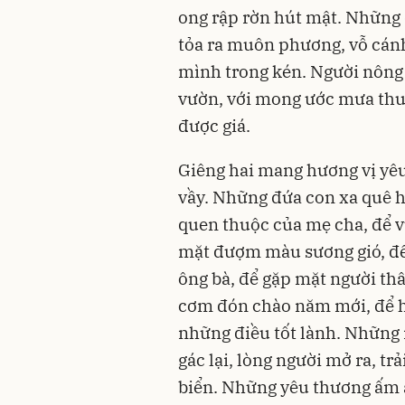
ong rập rờn hút mật. Những
tỏa ra muôn phương, vỗ cán
mình trong kén. Người nông d
vườn, với mong ước mưa thu
được giá.
Giêng hai mang hương vị yê
vầy. Những đứa con xa quê h
quen thuộc của mẹ cha, để 
mặt đượm màu sương gió, để
ông bà, để gặp mặt người t
cơm đón chào năm mới, để 
những điều tốt lành. Những
gác lại, lòng người mở ra, t
biển. Những yêu thương ấm á