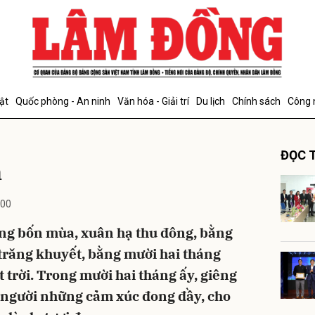
bình luận
ật
Quốc phòng - An ninh
Văn hóa - Giải trí
Du lịch
Chính sách
Công 
ĐỌC T
n
:00
g bốn mùa, xuân hạ thu đông, bằng
Hủy
G
 trăng khuyết, bằng mười hai tháng
 trời. Trong mười hai tháng ấy, giêng
 người những cảm xúc đong đầy, cho