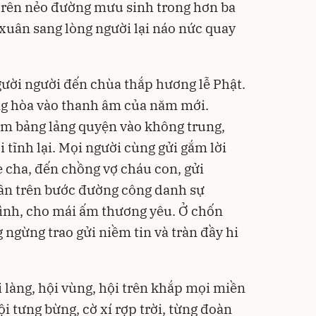
trên nẻo đường mưu sinh trong hơn ba
 xuân sang lòng người lại náo nức quay
gười người đến chùa thắp hương lễ Phật.
g hòa vào thanh âm của năm mới.
ầm bảng lảng quyện vào không trung,
 tĩnh lại. Mọi người cùng gửi gắm lời
 cha, đến chồng vợ cháu con, gửi
ân trên bước đường công danh sự
ình, cho mái ấm thương yêu. Ở chốn
 ngừng trao gửi niềm tin và tràn đầy hi
ội làng, hội vùng, hội trên khắp mọi miền
ội tưng bừng, cờ xí rợp trời, từng đoàn