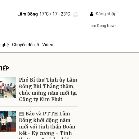
Đăng nhập
Lâm Đồng
17°C
/ 17 - 23°C
Lam Dong News
nghệ - Chuyển đổi số
Video
IẾP
Phó Bí thư Tỉnh ủy Lâm
Đồng Bùi Thắng thăm,
chúc mừng năm mới tại
Công ty Kim Phát
ửi
Báo và PTTH Lâm
Đồng khởi động năm
mới với tinh thần Đoàn
kết - Kỷ cương - Tình