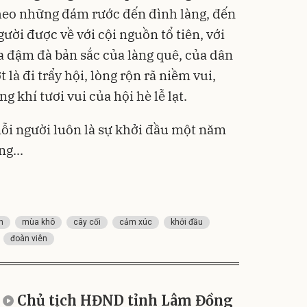
heo những đám rước đến đình làng, đến
gười được về với cội nguồn tổ tiên, với
a đậm đà bản sắc của làng quê, của dân
 là đi trẩy hội, lòng rộn rã niềm vui,
 khí tươi vui của hội hè lễ lạt.
ỗi người luôn là sự khởi đầu một năm
g...
n
mùa khô
cây cối
cảm xúc
khởi đầu
đoàn viên
Chủ tịch HĐND tỉnh Lâm Đồng