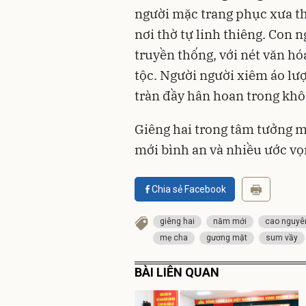
người mặc trang phục xưa t
nơi thờ tự linh thiêng. Con n
truyền thống, với nét văn hó
tộc. Người người xiêm áo lượt
tràn đầy hân hoan trong không
Giêng hai trong tâm tưởng m
mới bình an và nhiều ước vọn
Chia sẻ Facebook
giêng hai
năm mới
cao nguyê
mẹ cha
gương mặt
sum vầy
BÀI LIÊN QUAN