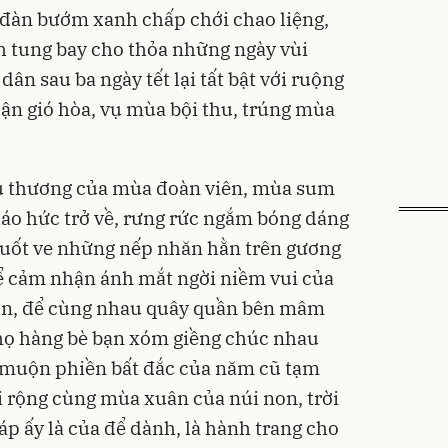
 đàn bướm xanh chấp chới chao liệng,
h tung bay cho thỏa những ngày vùi
ân sau ba ngày tết lại tất bật với ruộng
ận gió hòa, vụ mùa bội thu, trúng mùa
u thương của mùa đoàn viên, mùa sum
áo hức trở về, rưng rức ngắm bóng dáng
vuốt ve những nếp nhăn hằn trên gương
 cảm nhận ánh mắt ngời niềm vui của
hân, để cùng nhau quây quần bên mâm
họ hàng bè bạn xóm giềng chúc nhau
 muộn phiền bất đắc của năm cũ tạm
rải rộng cùng mùa xuân của núi non, trời
p ấy là của để dành, là hành trang cho