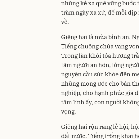
những kẻ xa quê vững bước 
trăm ngày xa xứ, để mỗi dịp
về.
Giêng hai là mùa bình an. N
Tiếng chuông chùa vang vọn
Trong làn khói tỏa hương tr
tâm người an hơn, lòng người
nguyện cầu sức khỏe đến mẹ
những mong ước cho bản th
nghiệp, cho hạnh phúc gia đ
tâm linh ấy, con người không
vọng.
Giêng hai rộn ràng lễ hội, h
đất nước. Tiếng trống khai h