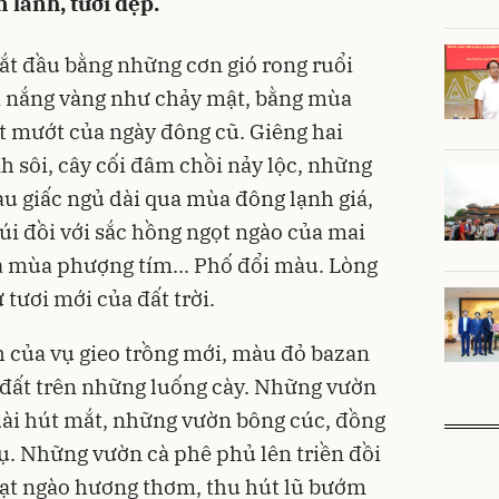
 lành, tươi đẹp.
bắt đầu bằng những cơn gió rong ruổi
ái nắng vàng như chảy mật, bằng mùa
ét mướt của ngày đông cũ. Giêng hai
nh sôi, cây cối đâm chồi nảy lộc, những
au giấc ngủ dài qua mùa đông lạnh giá,
i đồi với sắc hồng ngọt ngào của mai
a mùa phượng tím... Phố đổi màu. Lòng
tươi mới của đất trời.
 của vụ gieo trồng mới, màu đỏ bazan
đất trên những luống cày. Những vườn
dài hút mắt, những vườn bông cúc, đồng
. Những vườn cà phê phủ lên triền đồi
ạt ngào hương thơm, thu hút lũ bướm