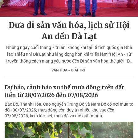
Đưa di sản văn hóa, lịch sử Hội
An đến Đà Lạt
Những ngày cuối tháng 7 tri ân, không khí tại Di tích quốc gia Nhà
lao Thiếu nhi Đà Lạt như lắng đọng hơn khi triển lãm “Hội An - Từ
truyền thống cách mạng yêu nước đến Di sản văn hóa thế giới - Đô
thị sáng tạo toàn cầu” do Bảo tàng tỉnh Lâm Đồng phối hợp với
VĂN HÓA - GIẢI TRÍ
Trung tâm Bảo tồn Di sản văn hóa thế giới Hội An (TP Đà Nẵng) tổ
chức.
Dự báo, cảnh báo xu thế mưa dông trên đất
liền từ 28/07/2026 đến 07/08/2026
Bắc Bộ, Thanh Hóa, Cao nguyên Trung Bộ và Nam Bộ có nơi mưa to
đến 30/07/2026; mưa dông còn duy trì nhiều khu vực đến
07/08/2026, kèm lốc, sét, mưa đá và gió giật mạnh.