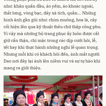
như: khăn quấn đầu, áo yếm, áo khoác ngoài,
thắt lưng, vòng bạc, dây xà tích, quần... Những
hình ảnh gần gũi như: chim muông, hoa lá, cây
cối hiện lên qua kỹ thuật thêu chữ thập công phu.
Vì vậy mà những bộ trang phục ấy luôn được cất
giữ cẩn thận, chỉ mặc trong các dịp cưới hỏi, lễ,
tết hay khi thực hành những nghi lễ quan trọng.
Nhưng mỗi khi có khách hỏi đến, ánh mắt người
Dao nơi đây lại ánh lên niềm vui và sự tự hào khi
mang ra giới thiệu.