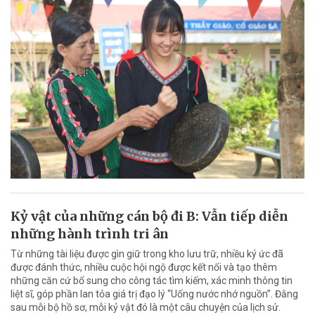
Kỷ vật của những cán bộ đi B: Vẫn tiếp diễn
những hành trình tri ân
Từ những tài liệu được gìn giữ trong kho lưu trữ, nhiều ký ức đã
được đánh thức, nhiều cuộc hội ngộ được kết nối và tạo thêm
những căn cứ bổ sung cho công tác tìm kiếm, xác minh thông tin
liệt sĩ, góp phần lan tỏa giá trị đạo lý “Uống nước nhớ nguồn”. Đằng
sau mỗi bộ hồ sơ, mỗi kỷ vật đó là một câu chuyện của lịch sử.