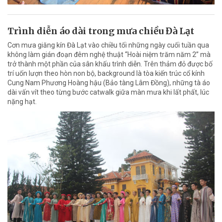
Trình diễn áo dài trong mưa chiều Đà Lạt
Cơn mưa giăng kín Đà Lạt vào chiều tối những ngày cuối tuần qua
không làm gián đoạn đêm nghệ thuật “Hoài niệm trăm năm 2” mà
trở thành một phần của sân khấu trình diễn. Trên thảm đỏ được bố
trí uốn lượn theo hòn non bộ, background là tòa kiến trúc cổ kính
Cung Nam Phương Hoàng hậu (Bảo tàng Lâm Đồng), những tà áo
dài vấn vít theo từng bước catwalk giữa màn mưa khi lất phất, lúc
nặng hạt.