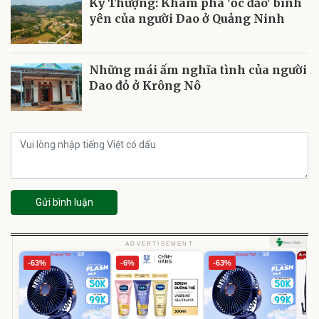
Kỳ Thượng: Khám phá 'ốc đảo' bình
yên của người Dao ở Quảng Ninh
Những mái ấm nghĩa tình của người
Dao đỏ ở Krông Nô
Gửi bình luận
ADVERTISEMENT
-63%
-6%
-63%