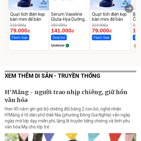
Quạt tích điện kẹp
Serum Vaseline
Quạt tích điện kẹp
Bơm
bàn mini để bàn
Gluta-Hya Dưỡng
bàn mini để bàn
Ô T
Da Sáng Mịn Sau 7
MED
219.000
150.000
219.000
2.69
đ
đ
đ
Ngày
12.
79.000
141.000
79.000
1.
đ
đ
đ
Flash Sale
Deal hot
Flash Sale
Hot 
Unilever
XEM THÊM DI SẢN - TRUYỀN THỐNG
H’Măng - người trao nhịp chiêng, giữ hồn
văn hóa
Hơn 40 năm gìn giữ bộ chiêng đổi bằng 2 con bò, nghệ nhân
H’Măng ở tổ dân phố Đắk Nia (phường Đông Gia Nghĩa) vẫn ngày
ngày mở lớp dạy miễn phí, lặng lẽ truyền tiếng chiêng và tình yêu
văn hóa Mạ cho lớp trẻ.