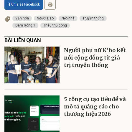
Chia sẻ Facebook
Văn hóa
Người Dao
Nếp nhà
Truyền thống
Đam Rông 1
Thêu thủ công
BÀI LIÊN QUAN
Người phụ nữ K’ho kết
nối cộng đồng từ giá
trị truyền thống
5 công cụ tạo tiêu đề và
mô tả quảng cáo cho
thương hiệu 2026