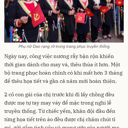
Phụ nữ Dao rạng rỡ trong trang phục truyền thống
Ngày nay, công việc nương rẫy bận rộn khiến
thời gian dành cho may vá, thêu thùa ít hơn. Một
bộ trang phục hoàn chỉnh có khi mất hơn 3 tháng
để thêu họa tiết và gần cả năm mới hoàn thiện.
2 cô con gái của chị trước khi đi lấy chồng đều
được mẹ tự tay may váy để mặc trong nghi lễ
truyền thống. Từ chiếc yếm, khăn đội đầu đến
từng họa tiết trên áo đều được chị chăm chút tỉ
mỉ, gửi gắm tình yêu và mong ước của người mẹ