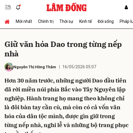
Mới nhất
Chính trị
Thời sự
Kinh tế
Đời sống
Pháp l
Gửi bình luận
Giữ văn hóa Dao trong từng nếp
nhà
16/05/2026 05:07
Nguyễn Thị Hồng Thắm
Hơn 30 năm trước, những người Dao đầu tiên
đã rời miền núi phía Bắc vào Tây Nguyên lập
Hủy
Gửi
nghiệp. Hành trang họ mang theo không chỉ
là đôi bàn tay cần cù, mà còn có cả vốn văn
hóa của dân tộc mình, được gìn giữ trong
từng nếp nhà, nghi lễ và những bộ trang phục