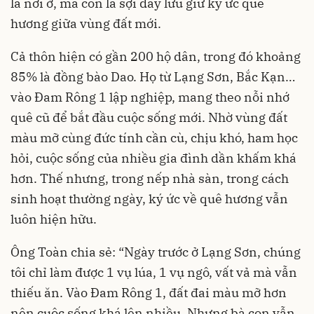
là nơi ở, mà còn là sợi dây lưu giữ ký ức quê
hương giữa vùng đất mới.
Cả thôn hiện có gần 200 hộ dân, trong đó khoảng
85% là đồng bào Dao. Họ từ Lạng Sơn, Bắc Kạn…
vào Đam Rông 1 lập nghiệp, mang theo nỗi nhớ
quê cũ để bắt đầu cuộc sống mới. Nhờ vùng đất
màu mỡ cùng đức tính cần cù, chịu khó, ham học
hỏi, cuộc sống của nhiều gia đình dần khấm khá
hơn. Thế nhưng, trong nếp nhà sàn, trong cách
sinh hoạt thường ngày, ký ức về quê hương vẫn
luôn hiện hữu.
Ông Toàn chia sẻ: “Ngày trước ở Lạng Sơn, chúng
tôi chỉ làm được 1 vụ lúa, 1 vụ ngô, vất vả mà vẫn
thiếu ăn. Vào Đam Rông 1, đất đai màu mỡ hơn
nên cuộc sống khá lên nhiều. Nhưng bà con vẫn