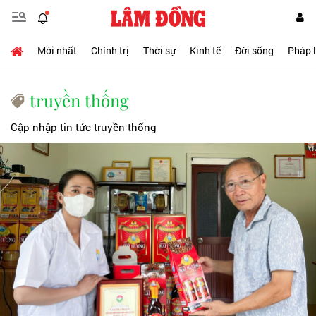
Mới nhất
Chính trị
Thời sự
Kinh tế
Đời sống
Pháp 
truyền thống
Cập nhập tin tức truyền thống