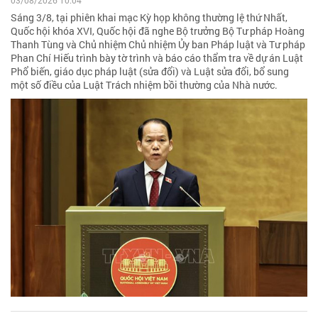
03/08/2026 10:04
Sáng 3/8, tại phiên khai mạc Kỳ họp không thường lệ thứ Nhất,
Quốc hội khóa XVI, Quốc hội đã nghe Bộ trưởng Bộ Tư pháp Hoàng
Thanh Tùng và Chủ nhiệm Chủ nhiệm Ủy ban Pháp luật và Tư pháp
Phan Chí Hiếu trình bày tờ trình và báo cáo thẩm tra về dự án Luật
Phổ biến, giáo dục pháp luật (sửa đổi) và Luật sửa đổi, bổ sung
một số điều của Luật Trách nhiệm bồi thường của Nhà nước.