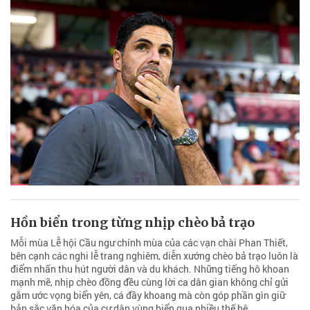
Hồn biển trong từng nhịp chèo bả trạo
Mỗi mùa Lễ hội Cầu ngư chính mùa của các vạn chài Phan Thiết,
bên cạnh các nghi lễ trang nghiêm, diễn xướng chèo bả trạo luôn là
điểm nhấn thu hút người dân và du khách. Những tiếng hô khoan
mạnh mẽ, nhịp chèo đồng đều cùng lời ca dân gian không chỉ gửi
gắm ước vọng biển yên, cá đầy khoang mà còn góp phần gìn giữ
bản sắc văn hóa của cư dân vùng biển qua nhiều thế hệ.