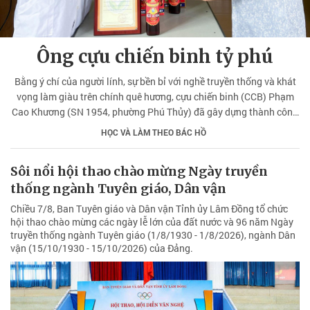
Ông cựu chiến binh tỷ phú
Bằng ý chí của người lính, sự bền bỉ với nghề truyền thống và khát
vọng làm giàu trên chính quê hương, cựu chiến binh (CCB) Phạm
Cao Khương (SN 1954, phường Phú Thủy) đã gây dựng thành công
thương hiệu nước mắm của riêng mình, góp phần đưa đặc sản quê
HỌC VÀ LÀM THEO BÁC HỒ
nhà vươn ra thị trường trong và ngoài nước.
Sôi nổi hội thao chào mừng Ngày truyền
thống ngành Tuyên giáo, Dân vận
Chiều 7/8, Ban Tuyên giáo và Dân vận Tỉnh ủy Lâm Đồng tổ chức
hội thao chào mừng các ngày lễ lớn của đất nước và 96 năm Ngày
truyền thống ngành Tuyên giáo (1/8/1930 - 1/8/2026), ngành Dân
vận (15/10/1930 - 15/10/2026) của Đảng.