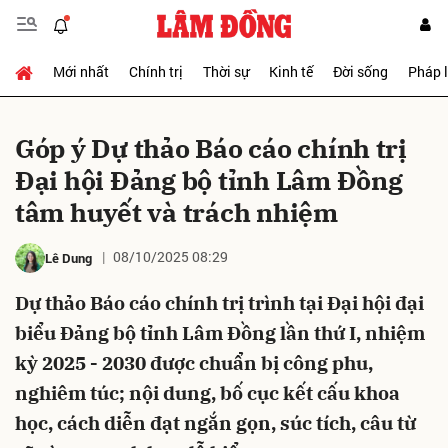
Mới nhất
Chính trị
Thời sự
Kinh tế
Đời sống
Pháp 
Gửi bình luận
Góp ý ​​Dự thảo Báo cáo chính trị
Đại hội Đảng bộ tỉnh Lâm Đồng
tâm huyết và trách nhiệm
08/10/2025 08:29
Lê Dung
Dự thảo Báo cáo chính trị trình tại Đại hội đại
Hủy
Gửi
biểu Đảng bộ tỉnh Lâm Đồng lần thứ I, nhiệm
kỳ 2025 - 2030 được chuẩn bị công phu,
nghiêm túc; nội dung, bố cục kết cấu khoa
học, cách diễn đạt ngắn gọn, súc tích, câu từ