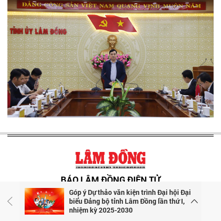
BÁO LÂM ĐỒNG ĐIỆN TỬ
Góp ý Dự thảo văn kiện trình Đại hội Đại
Giám đốc: Lê Huy Toàn
biểu Đảng bộ tỉnh Lâm Đồng lần thứ I,
Phó Giám đốc phụ trách báo điện tử: Vũ Ngọc Tú
nhiệm kỳ 2025-2030