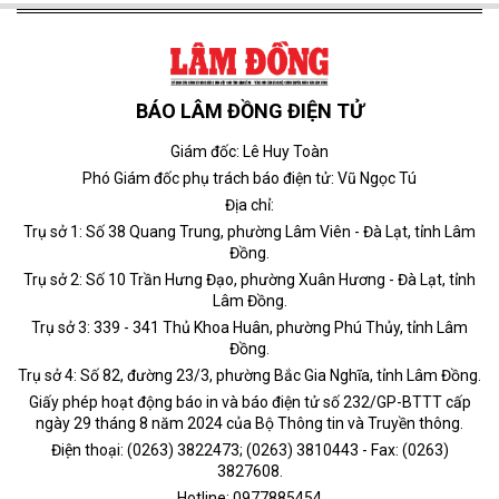
BÁO LÂM ĐỒNG ĐIỆN TỬ
Giám đốc: Lê Huy Toàn
Phó Giám đốc phụ trách báo điện tử: Vũ Ngọc Tú
Địa chỉ:
Trụ sở 1: Số 38 Quang Trung, phường Lâm Viên - Đà Lạt, tỉnh Lâm
Đồng.
Trụ sở 2: Số 10 Trần Hưng Đạo, phường Xuân Hương - Đà Lạt, tỉnh
Lâm Đồng.
Trụ sở 3: 339 - 341 Thủ Khoa Huân, phường Phú Thủy, tỉnh Lâm
Đồng.
Trụ sở 4: Số 82, đường 23/3, phường Bắc Gia Nghĩa, tỉnh Lâm Đồng.
Giấy phép hoạt động báo in và báo điện tử số 232/GP-BTTT cấp
ngày 29 tháng 8 năm 2024 của Bộ Thông tin và Truyền thông.
Điện thoại: (0263) 3822473; (0263) 3810443 - Fax: (0263)
3827608.
Hotline: 0977885454