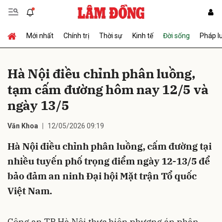
Mới nhất
Chính trị
Thời sự
Kinh tế
Đời sống
Pháp l
Gửi bình luận
Hà Nội điều chỉnh phân luồng,
tạm cấm đường hôm nay 12/5 và
ngày 13/5
Văn Khoa
12/05/2026 09:19
Hà Nội điều chỉnh phân luồng, cấm đường tại
Hủy
Gửi
nhiều tuyến phố trọng điểm ngày 12-13/5 để
bảo đảm an ninh Đại hội Mặt trận Tổ quốc
Việt Nam.
Công an TP Hà Nội thực hiện phương án phân