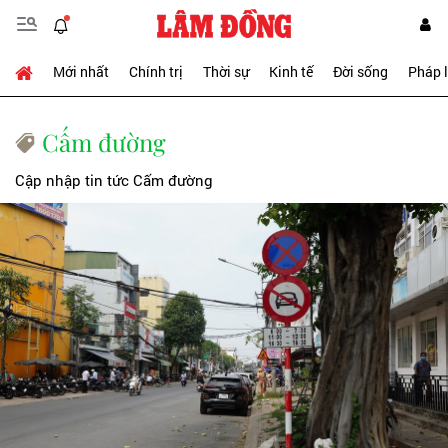
Mới nhất
Chính trị
Thời sự
Kinh tế
Đời sống
Pháp 
Cấm đường
Cập nhập tin tức Cấm đường