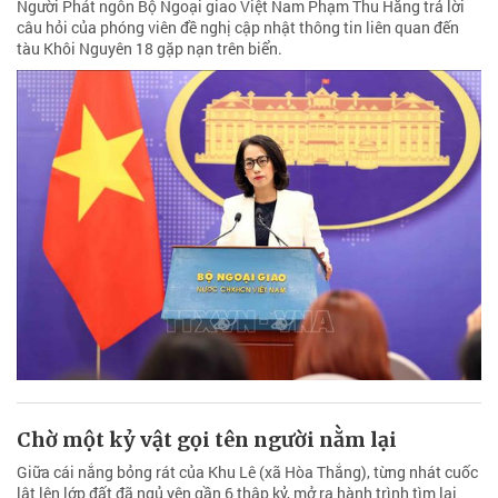
Người Phát ngôn Bộ Ngoại giao Việt Nam Phạm Thu Hằng trả lời
câu hỏi của phóng viên đề nghị cập nhật thông tin liên quan đến
tàu Khôi Nguyên 18 gặp nạn trên biển.
Chờ một kỷ vật gọi tên người nằm lại
Giữa cái nắng bỏng rát của Khu Lê (xã Hòa Thắng), từng nhát cuốc
lật lên lớp đất đã ngủ yên gần 6 thập kỷ, mở ra hành trình tìm lại