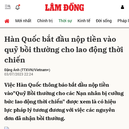
Mới nhất
Chính trị
Thời sự
Kinh tế
Đời sống
Pháp 
Gửi bình luận
Hàn Quốc bắt đầu nộp tiền vào
quỹ bồi thường cho lao động thời
chiến
Đặng Ánh
(TTXVN/Vietnam+)
03/07/2023 22:24
Việc Hàn Quốc thông báo bắt đầu nộp tiền
Hủy
Gửi
vào"Quỹ Bồi thường cho các Nạn nhân bị cưỡng
bức lao động thời chiến" được xem là có hiệu
lực pháp lý tương đương với việc các nguyên
đơn đã nhận bồi thường.