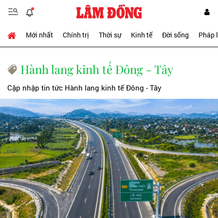
Mới nhất
Chính trị
Thời sự
Kinh tế
Đời sống
Pháp 
Hành lang kinh tế Đông - Tây
Cập nhập tin tức Hành lang kinh tế Đông - Tây