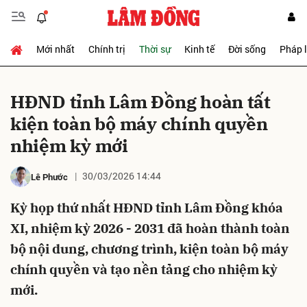
Mới nhất
Chính trị
Thời sự
Kinh tế
Đời sống
Pháp 
Gửi bình luận
HĐND tỉnh Lâm Đồng hoàn tất
kiện toàn bộ máy chính quyền
nhiệm kỳ mới
30/03/2026 14:44
Lê Phước
Kỳ họp thứ nhất HĐND tỉnh Lâm Đồng khóa
Hủy
Gửi
XI, nhiệm kỳ 2026 - 2031 đã hoàn thành toàn
bộ nội dung, chương trình, kiện toàn bộ máy
chính quyền và tạo nền tảng cho nhiệm kỳ
mới.