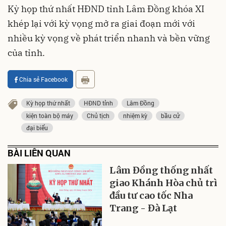
Kỳ họp thứ nhất HĐND tỉnh Lâm Đồng khóa XI
khép lại với kỳ vọng mở ra giai đoạn mới với
nhiều kỳ vọng về phát triển nhanh và bền vững
của tỉnh.
Chia sẻ Facebook
Kỳ họp thứ nhất
HĐND tỉnh
Lâm Đồng
kiện toàn bộ máy
Chủ tịch
nhiệm kỳ
bầu cử
đại biểu
BÀI LIÊN QUAN
Lâm Đồng thống nhất
giao Khánh Hòa chủ trì
đầu tư cao tốc Nha
Trang - Đà Lạt