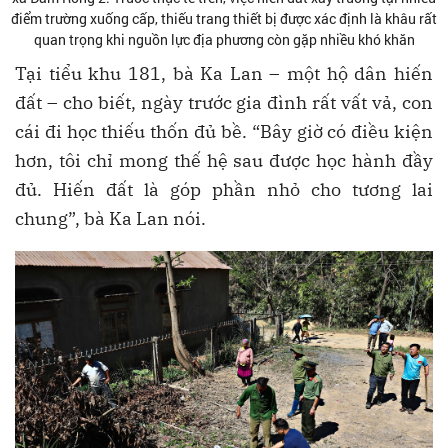
điểm trường xuống cấp, thiếu trang thiết bị được xác định là khâu rất
quan trọng khi nguồn lực địa phương còn gặp nhiều khó khăn
Tại tiểu khu 181, bà Ka Lan – một hộ dân hiến
đất – cho biết, ngày trước gia đình rất vất vả, con
cái đi học thiếu thốn đủ bề. “Bây giờ có điều kiện
hơn, tôi chỉ mong thế hệ sau được học hành đầy
đủ. Hiến đất là góp phần nhỏ cho tương lai
chung”, bà Ka Lan nói.