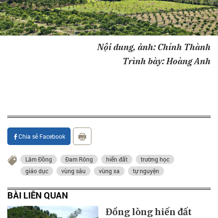
Nội dung, ảnh: Chính Thành
Trình bày: Hoàng Anh
Chia sẻ Facebook
Lâm Đồng
Đam Rông
hiến đất
trường học
giáo dục
vùng sâu
vùng xa
tự nguyện
BÀI LIÊN QUAN
Đồng lòng hiến đất