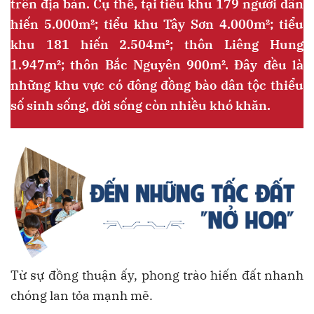
trên địa bàn. Cụ thể, tại tiểu khu 179 người dân
hiến 5.000m²; tiểu khu Tây Sơn 4.000m²; tiểu
khu 181 hiến 2.504m²; thôn Liêng Hung
1.947m²; thôn Bắc Nguyên 900m². Đây đều là
những khu vực có đông đồng bào dân tộc thiểu
số sinh sống, đời sống còn nhiều khó khăn.
Từ sự đồng thuận ấy, phong trào hiến đất nhanh
chóng lan tỏa mạnh mẽ.