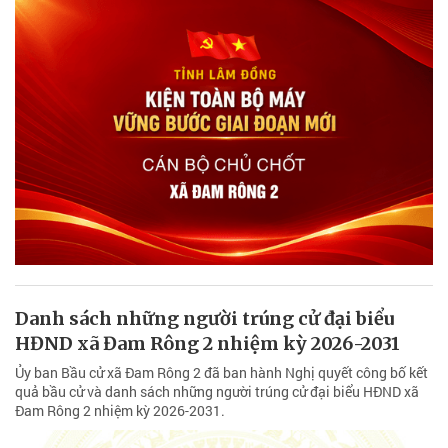
Danh sách những người trúng cử đại biểu
HĐND xã Đam Rông 2 nhiệm kỳ 2026-2031
Ủy ban Bầu cử xã Đam Rông 2 đã ban hành Nghị quyết công bố kết
quả bầu cử và danh sách những người trúng cử đại biểu HĐND xã
Đam Rông 2 nhiệm kỳ 2026-2031.