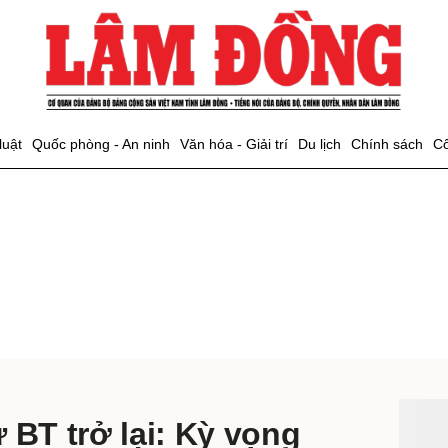
bình luận
luật
Quốc phòng - An ninh
Văn hóa - Giải trí
Du lịch
Chính sách
Cô
Hủy
G
ĐỌC 
 BT trở lại: Kỳ vọng