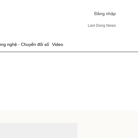
Đăng nhập
Lam Dong News
ng nghệ - Chuyển đổi số
Video
ửi
TIẾP