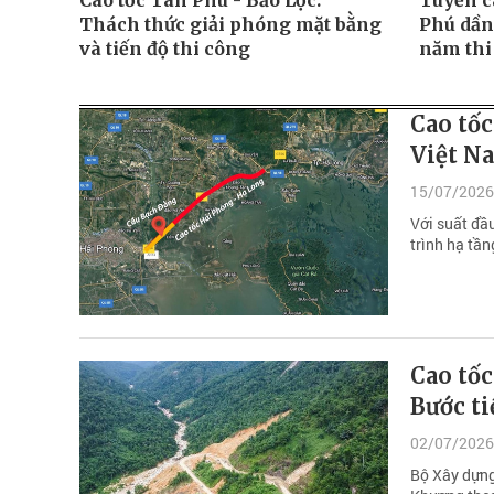
Cao tốc Tân Phú - Bảo Lộc:
Tuyến c
Thách thức giải phóng mặt bằng
Phú dần
và tiến độ thi công
năm thi
Cao tố
Việt Na
15/07/2026
Với suất đầu
trình hạ tần
Cao tốc
Bước ti
02/07/2026
Bộ Xây dựng