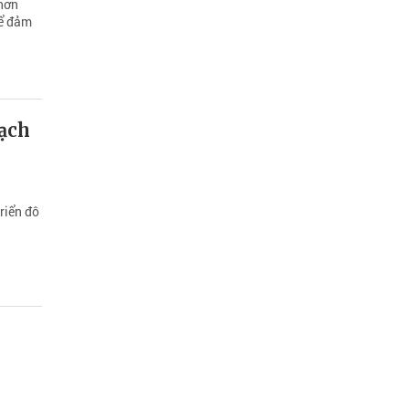
Chơn
để đảm
ạch
riển đô