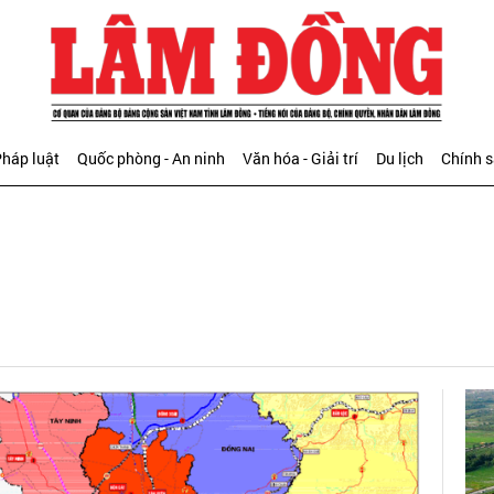
háp luật
Quốc phòng - An ninh
Văn hóa - Giải trí
Du lịch
Chính 