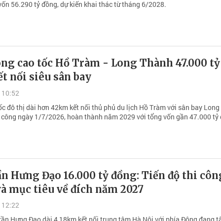
vốn 56.290 tỷ đồng, dự kiến khai thác từ tháng 6/2028.
ông cao tốc Hồ Tràm - Long Thành 47.000 tỷ
t nối siêu sân bay
 10:52
ốc đô thị dài hơn 42km kết nối thủ phủ du lịch Hồ Tràm với sân bay Lon
i công ngày 1/7/2026, hoàn thành năm 2029 với tổng vốn gần 47.000 tỷ
n Hưng Đạo 16.000 tỷ đồng: Tiến độ thi côn
à mục tiêu về đích năm 2027
 12:22
rần Hưng Đạo dài 4,18km kết nối trung tâm Hà Nội với phía Đông đang t