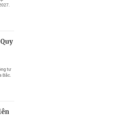
/2027.
 Quy
ông tư
a Bắc.
lên