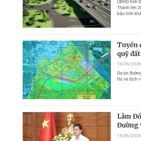
UBND tỉnh Đ
Thành lên 2
bảo tính khả
Tuyến 
quỹ đấ
16/06/2026
Dự án đường
thị và dịch 
Lâm Đồn
Đường 
15/06/2026