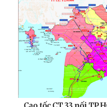
Cao tốc CT.33 nối TP.