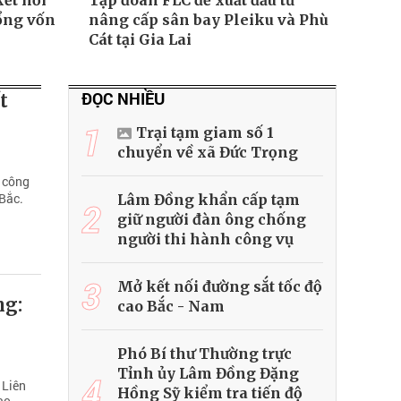
kết nối
Tập đoàn FLC đề xuất đầu tư
ổng vốn
nâng cấp sân bay Pleiku và Phù
Cát tại Gia Lai
ĐỌC NHIỀU
t
1
Trại tạm giam số 1
chuyển về xã Đức Trọng
à công
 Bắc.
Lâm Đồng khẩn cấp tạm
2
giữ người đàn ông chống
người thi hành công vụ
3
Mở kết nối đường sắt tốc độ
ng:
cao Bắc - Nam
Phó Bí thư Thường trực
Tỉnh ủy Lâm Đồng Đặng
4
 Liên
Hồng Sỹ kiểm tra tiến độ