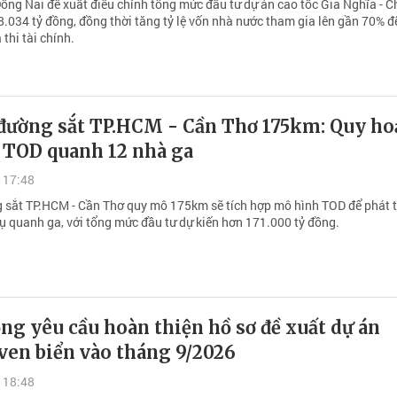
ồng Nai đề xuất điều chỉnh tổng mức đầu tư dự án cao tốc Gia Nghĩa - 
8.034 tỷ đồng, đồng thời tăng tỷ lệ vốn nhà nước tham gia lên gần 70% 
 thi tài chính.
đường sắt TP.HCM - Cần Thơ 175km: Quy ho
t TOD quanh 12 nhà ga
 17:48
 sắt TP.HCM - Cần Thơ quy mô 175km sẽ tích hợp mô hình TOD để phát t
vụ quanh ga, với tổng mức đầu tư dự kiến hơn 171.000 tỷ đồng.
g yêu cầu hoàn thiện hồ sơ đề xuất dự án
ven biển vào tháng 9/2026
 18:48