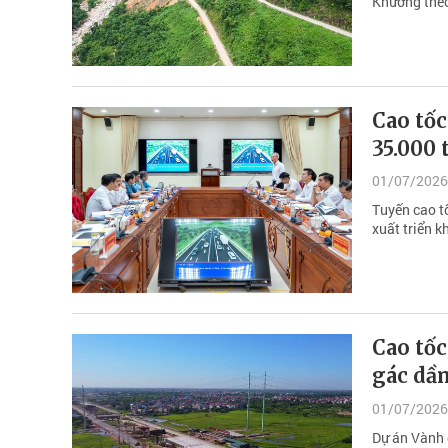
Khương theo
Cao tốc
35.000 
01/07/2026
Tuyến cao t
xuất triển 
Cao tốc
gác dầ
01/07/2026
Dự án Vành 