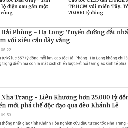
ao tốc Dầu Giây - Tân
Cao tốc CT.33 dài 150km 
 lộ diện sau gần một
TP.HCM với miền Tây: T
 công
70.000 tỷ đồng
c Hải Phòng - Hạ Long: Tuyến đường đắt nhấ
m với siêu cầu dây văng
 05:22
 tư kỷ lục 557 tỷ đồng mỗi km, cao tốc Hải Phòng - Hạ Long không chỉ l
g trọng điểm mà còn là mắt xích chiến lược kết nối tam giác kinh tế phía
 Nha Trang - Liên Khương hơn 25.000 tỷ đồ
ến mới phá thế độc đạo qua đèo Khánh Lê
 09:53
 thống nhất giao tỉnh Khánh Hòa nghiên cứu đầu tư cao tốc Nha Trang -