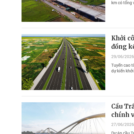
km có tổng 
Khởi c
đồng kế
29/06/2026
Tuyến cao t
dự kiến khở
Cầu Trầ
chính v
27/06/2026
Dự án cầu T