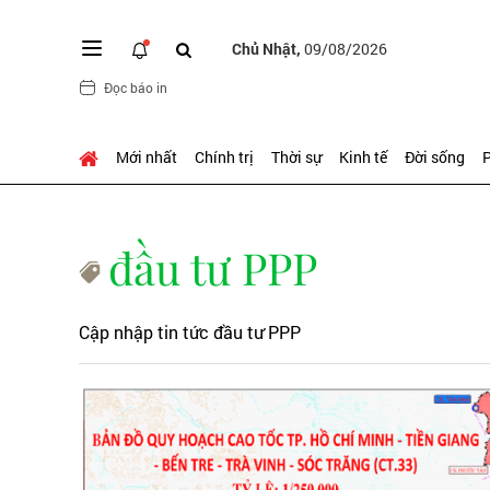
Chủ Nhật,
09/08/2026
Đọc báo in
Mới nhất
Chính trị
Thời sự
Kinh tế
Đời sống
P
đầu tư PPP
Cập nhập tin tức đầu tư PPP