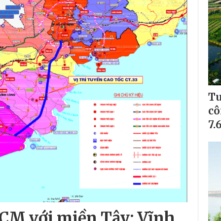
Tu
cô
7.
HCM với miền Tây: Vĩnh