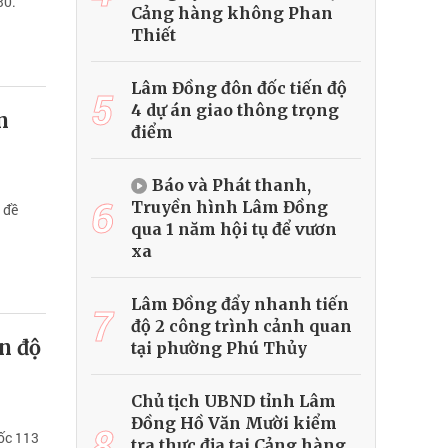
30.
Cảng hàng không Phan
Thiết
Lâm Đồng đôn đốc tiến độ
5
4 dự án giao thông trọng
n
điểm
Báo và Phát thanh,
6
Truyền hình Lâm Đồng
 đề
qua 1 năm hội tụ để vươn
xa
Lâm Đồng đẩy nhanh tiến
7
độ 2 công trình cảnh quan
ến độ
tại phường Phú Thủy
Chủ tịch UBND tỉnh Lâm
Đồng Hồ Văn Mười kiểm
8
ốc 113
tra thực địa tại Cảng hàng