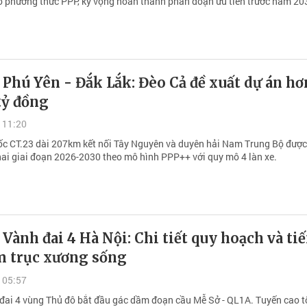
 phương thức PPP, kỳ vọng hoàn thành phân đoạn ưu tiên trước năm 20
 Phú Yên - Đắk Lắk: Đèo Cả đề xuất dự án hơ
tỷ đồng
 11:20
ốc CT.23 dài 207km kết nối Tây Nguyên và duyên hải Nam Trung Bộ được
khai giai đoạn 2026-2030 theo mô hình PPP++ với quy mô 4 làn xe.
 Vành đai 4 Hà Nội: Chi tiết quy hoạch và ti
m trục xương sống
 05:57
đai 4 vùng Thủ đô bắt đầu gác dầm đoạn cầu Mễ Sở - QL1A. Tuyến cao t