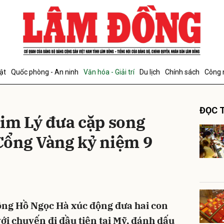
bình luận
ật
Quốc phòng - An ninh
Văn hóa - Giải trí
Du lịch
Chính sách
Công 
ĐỌC T
im Lý đưa cặp song
 Cổng Vàng kỷ niệm 9
Hủy
G
ồng Hồ Ngọc Hà xúc động đưa hai con
với chuyến đi đầu tiên tại Mỹ, đánh dấu