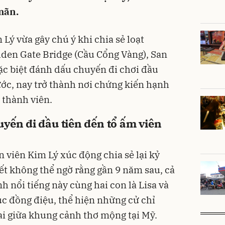
mãn.
Lý vừa gây chú ý khi chia sẻ loạt
lden Gate Bridge (Cầu Cổng Vàng), San
đặc biệt đánh dấu chuyến đi chơi đầu
ước, nay trở thành nơi chứng kiến hạnh
 thành viên.
yến đi đầu tiên đến tổ ấm viên
 viên Kim Lý xúc động chia sẻ lại kỷ
ết không thể ngờ rằng gần 9 năm sau, cả
anh nổi tiếng này cùng hai con là Lisa và
ục đồng điệu, thể hiện những cử chỉ
ai giữa khung cảnh thơ mộng tại Mỹ.