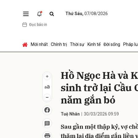
Thứ Sáu,
07/08/2026
Đọc báo in
Gửi 
Mới nhất
Chính trị
Thời sự
Kinh tế
Đời sống
Pháp lu
Hồ Ngọc Hà và K
sinh trở lại Cầu
năm gắn bó
Tuệ Nhân
30/03/2026 09:59
Sau gần một thập kỷ, vợ ch
thăm lại địa điểm gắn liền 