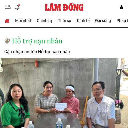
Mới nhất
Chính trị
Thời sự
Kinh tế
Đời sống
Pháp 
Hỗ trợ nạn nhân
Cập nhập tin tức Hỗ trợ nạn nhân