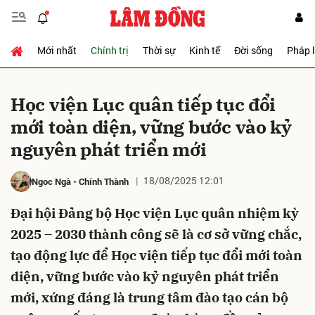
Mới nhất
Chính trị
Thời sự
Kinh tế
Đời sống
Pháp 
Gửi bình luận
Học viện Lục quân tiếp tục đổi
mới toàn diện, vững bước vào kỷ
nguyên phát triển mới
18/08/2025 12:01
Ngọc Ngà
-
Chính Thành
Đại hội Đảng bộ Học viện Lục quân nhiệm kỳ
Hủy
Gửi
2025 – 2030 thành công sẽ là cơ sở vững chắc,
tạo động lực để Học viện tiếp tục đổi mới toàn
diện, vững bước vào kỷ nguyên phát triển
mới, xứng đáng là trung tâm đào tạo cán bộ