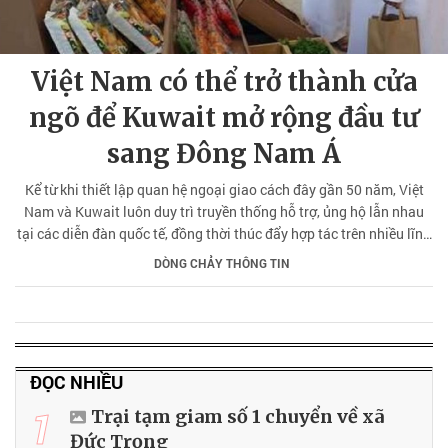
Việt Nam có thể trở thành cửa
ngõ để Kuwait mở rộng đầu tư
sang Đông Nam Á
Kể từ khi thiết lập quan hệ ngoại giao cách đây gần 50 năm, Việt
Nam và Kuwait luôn duy trì truyền thống hỗ trợ, ủng hộ lẫn nhau
tại các diễn đàn quốc tế, đồng thời thúc đẩy hợp tác trên nhiều lĩnh
vực. Đầu tư và thương mại là điểm nổi bật trong quan hệ Việt Nam-
DÒNG CHẢY THÔNG TIN
Kuwait.
ĐỌC NHIỀU
1
Trại tạm giam số 1 chuyển về xã
Đức Trọng