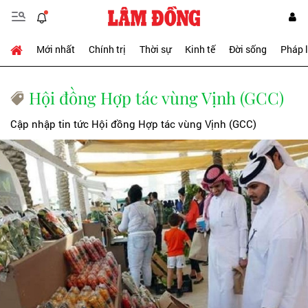
Mới nhất
Chính trị
Thời sự
Kinh tế
Đời sống
Pháp 
Hội đồng Hợp tác vùng Vịnh (GCC)
Cập nhập tin tức Hội đồng Hợp tác vùng Vịnh (GCC)