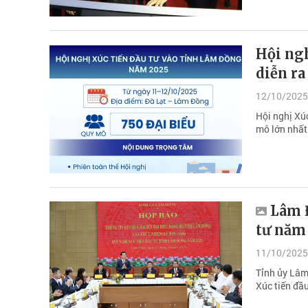
Hội ngh
diễn ra
12/10/2025
Hội nghị Xú
mô lớn nhất 
Lâm Đ
tư năm
11/10/2025
Tỉnh ủy Lâm
Xúc tiến đầ