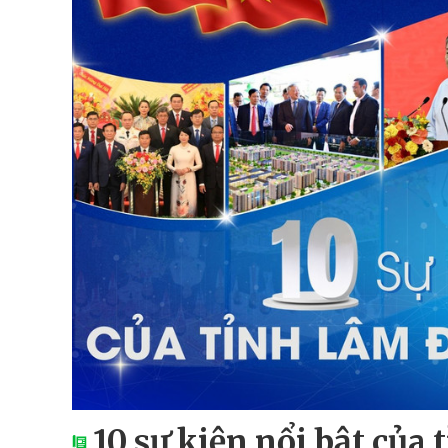
10 sự kiện nổi bật củ