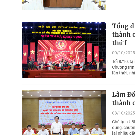
Tổng d
thành c
thứ I
09/10/2025
Tối 8/10, tạ
Chương trìn
lần thứ I, n
Lâm Đồn
thành c
08/10/2025
Chủ tịch UB
dung, chươn
lại nhiều dấ