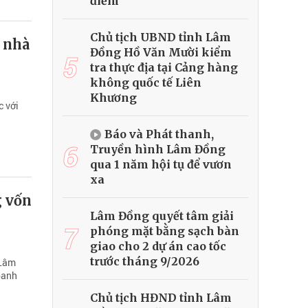
điểm
Chủ tịch UBND tỉnh Lâm
2 nhà
Đồng Hồ Văn Mười kiểm
5
tra thực địa tại Cảng hàng
không quốc tế Liên
Khương
c với
Báo và Phát thanh,
6
Truyền hình Lâm Đồng
qua 1 năm hội tụ để vươn
xa
g vốn
Lâm Đồng quyết tâm giải
7
phóng mặt bằng sạch bàn
giao cho 2 dự án cao tốc
trước tháng 9/2026
 Lâm
oanh
Chủ tịch HĐND tỉnh Lâm