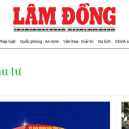
háp luật
Quốc phòng - An ninh
Văn hóa - Giải trí
Du lịch
Chính 
ầu tư