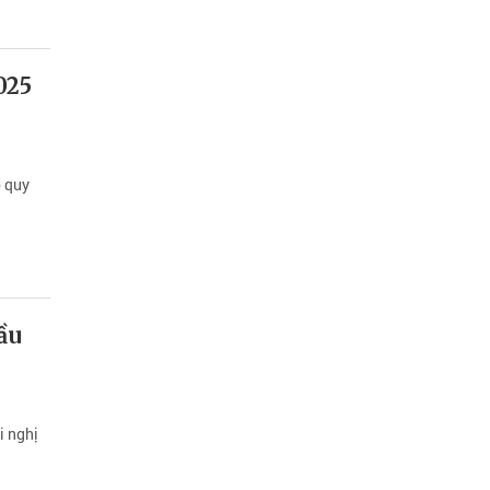
025
ó quy
ầu
i nghị