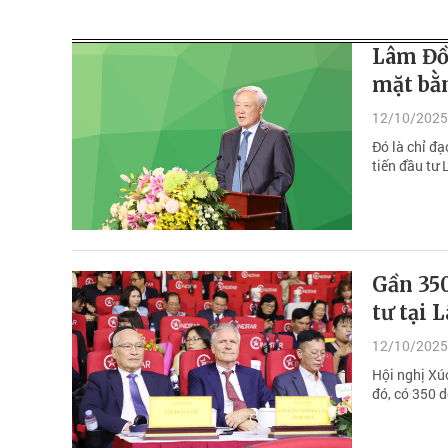
Lâm Đồ
mặt bằn
12/10/2025
Đó là chỉ đ
tiến đầu tư
Gần 35
tư tại
12/10/2025
Hội nghị Xú
đó, có 350 