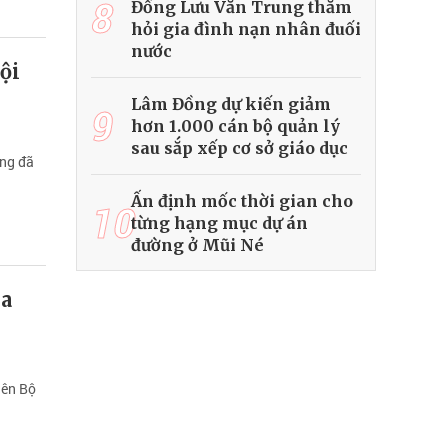
8
Đồng Lưu Văn Trung thăm
hỏi gia đình nạn nhân đuối
nước
ội
Lâm Đồng dự kiến giảm
9
hơn 1.000 cán bộ quản lý
sau sắp xếp cơ sở giáo dục
ồng đã
Ấn định mốc thời gian cho
10
từng hạng mục dự án
đường ở Mũi Né
òa
iên Bộ