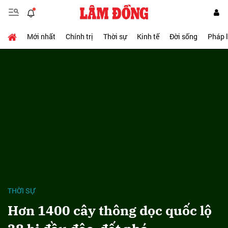
Mới nhất
Chính trị
Thời sự
Kinh tế
Đời sống
Pháp 
THỜI SỰ
Hơn 1400 cây thông dọc quốc lộ