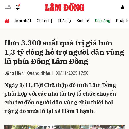
Mới nhất
Chính trị
Thời sự
Kinh tế
Đời sống
Pháp l
Gửi bình luận
Hơn 3.300 suất quà trị giá hơn
1,3 tỷ đồng hỗ trợ người dân vùng
lũ phía Đông Lâm Đồng
Đặng Hiền - Quang Nhân
08/11/2025 17:50
Ngày 8/11, Hội Chữ thập đỏ tỉnh Lâm Đồng
Hủy
Gửi
phối hợp với các nhà tài trợ tổ chức chuyến
cứu trợ đến người dân vùng chịu thiệt hại
nặng do mưa lũ tại xã Hàm Thạnh.