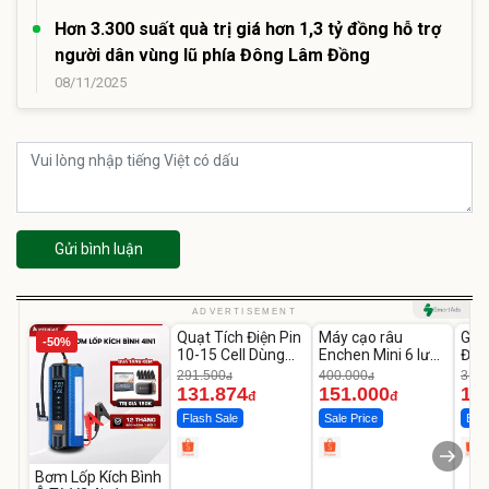
Hơn 3.300 suất quà trị giá hơn 1,3 tỷ đồng hỗ trợ
người dân vùng lũ phía Đông Lâm Đồng
08/11/2025
Gửi bình luận
Unmute
Unmute
U
ADVERTISEMENT
Quạt Tích Điện Pin
Máy cạo râu
GEP
-50%
-54%
-62%
10-15 Cell Dùng
Enchen Mini 6 lưỡi
Đùi
Liên Tục 4-8H
dao kép mỏng
Cao
291.500
400.000
319.
đ
đ
131.874
151.000
14
đ
đ
Flash Sale
Sale Price
Best
Bơm Lốp Kích Bình