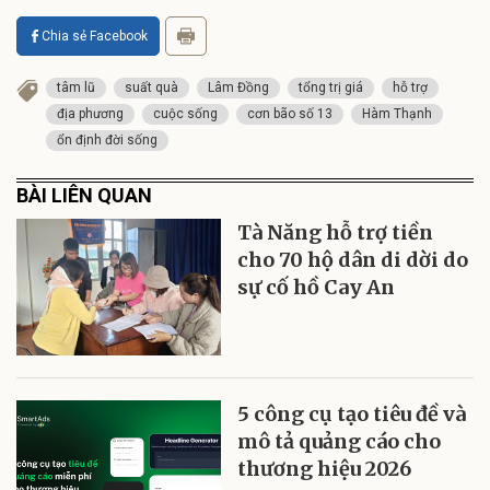
Chia sẻ Facebook
tâm lũ
suất quà
Lâm Đồng
tổng trị giá
hỗ trợ
địa phương
cuộc sống
cơn bão số 13
Hàm Thạnh
ổn định đời sống
BÀI LIÊN QUAN
Tà Năng hỗ trợ tiền
cho 70 hộ dân di dời do
sự cố hồ Cay An
5 công cụ tạo tiêu đề và
mô tả quảng cáo cho
thương hiệu 2026