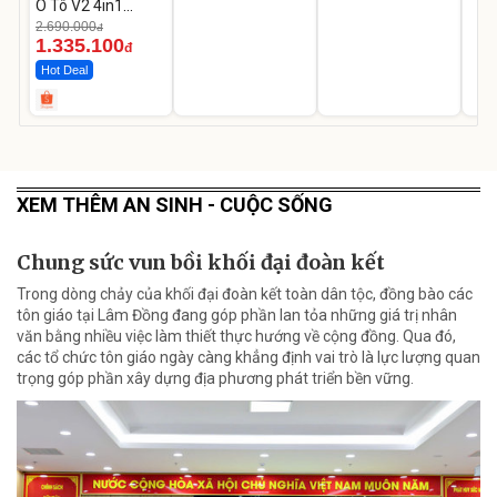
Ô Tô V2 4in1
MEDICAR –
2.690.000
đ
12.000mAh
1.335.100
đ
Hot Deal
XEM THÊM AN SINH - CUỘC SỐNG
Chung sức vun bồi khối đại đoàn kết
Trong dòng chảy của khối đại đoàn kết toàn dân tộc, đồng bào các
tôn giáo tại Lâm Đồng đang góp phần lan tỏa những giá trị nhân
văn bằng nhiều việc làm thiết thực hướng về cộng đồng. Qua đó,
các tổ chức tôn giáo ngày càng khẳng định vai trò là lực lượng quan
trọng góp phần xây dựng địa phương phát triển bền vững.