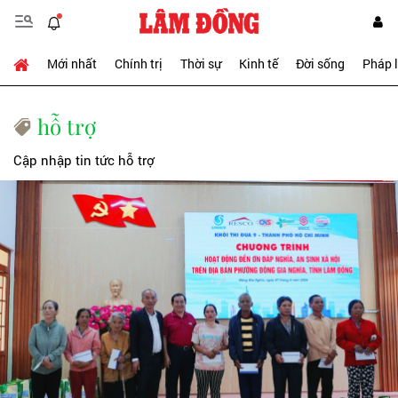
Mới nhất
Chính trị
Thời sự
Kinh tế
Đời sống
Pháp 
hỗ trợ
Cập nhập tin tức hỗ trợ