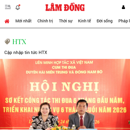
Mới nhất
Chính trị
Thời sự
Kinh tế
Đời sống
Pháp 
HTX
Cập nhập tin tức HTX