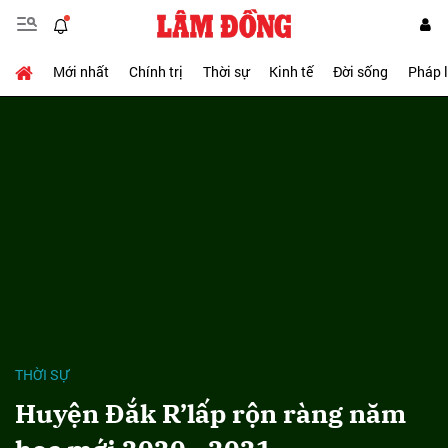
Mới nhất
Chính trị
Thời sự
Kinh tế
Đời sống
Pháp 
THỜI SỰ
Huyện Đắk R’lấp rộn ràng năm