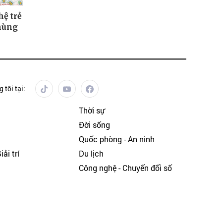
hệ trẻ
hùng
 tôi tại:
Thời sự
Đời sống
Quốc phòng - An ninh
ải trí
Du lịch
h
Công nghệ - Chuyển đổi số