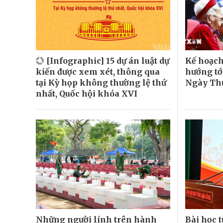
[Infographic] 15 dự án luật dự
Kế hoạch
kiến được xem xét, thông qua
hướng tớ
tại Kỳ họp không thường lệ thứ
Ngày Thư
nhất, Quốc hội khóa XVI
Những người lính trên hành
Bài học 