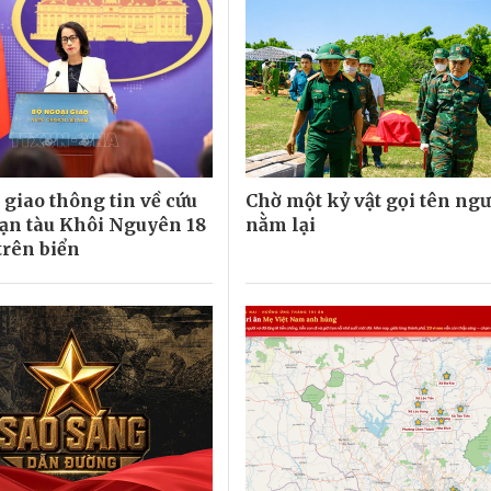
 giao thông tin về cứu
Chờ một kỷ vật gọi tên ngư
nạn tàu Khôi Nguyên 18
nằm lại
trên biển