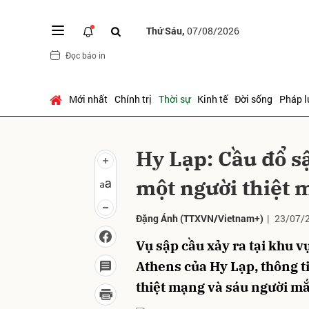
Thứ Sáu,
07/08/2026
Đọc báo in
Gửi 
Mới nhất
Chính trị
Thời sự
Kinh tế
Đời sống
Pháp l
Hy Lạp: Cầu đổ s
một người thiệt 
Đặng Ánh
(TTXVN/Vietnam+)
|
23/07/
Vụ sập cầu xảy ra tại khu v
Athens của Hy Lạp, thông t
thiệt mạng và sáu người mắc