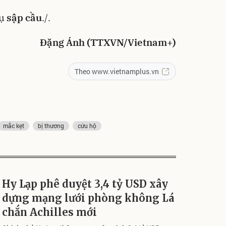
vụ
sập cầu
./.
Đặng Ánh (TTXVN/Vietnam+)
Theo www.vietnamplus.vn
mắc kẹt
bị thương
cứu hộ
Hy Lạp phê duyệt 3,4 tỷ USD xây
dựng mạng lưới phòng không Lá
chắn Achilles mới