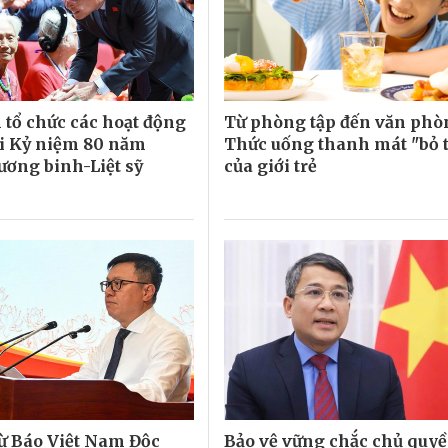
 tổ chức các hoạt động
Từ phòng tập đến văn phò
i Kỷ niệm 80 năm
Thức uống thanh mát "bỏ t
ơng binh-Liệt sỹ
của giới trẻ
từ Báo Việt Nam Độc
Bảo vệ vững chắc chủ quyề