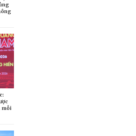
củng
hông
c:
ược
a mỗi