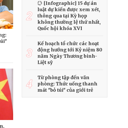
[Infographic] 15 dự án
luật dự kiến được xem xét,
2
thông qua tại Kỳ họp
không thường lệ thứ nhất,
Quốc hội khóa XVI
ng:
úi"
Kế hoạch tổ chức các hoạt
3
động hướng tới Kỷ niệm 80
năm Ngày Thương binh-
Liệt sỹ
Từ phòng tập đến văn
4
phòng: Thức uống thanh
mát "bỏ túi" của giới trẻ
n,