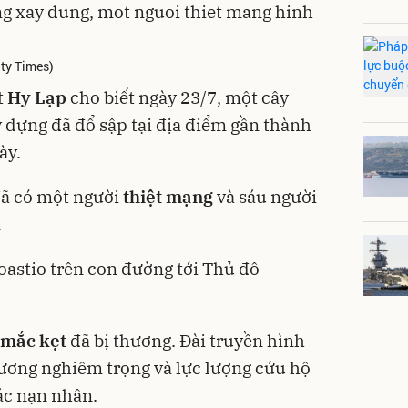
ity Times)
t
Hy Lạp
cho biết ngày 23/7, một cây
y dựng đã đổ sập tại địa điểm gần thành
ày.
đã có một người
thiệt mạng
và sáu người
.
roastio trên con đường tới Thủ đô
mắc kẹt
đã bị thương. Đài truyền hình
ương nghiêm trọng và lực lượng cứu hộ
ác nạn nhân.