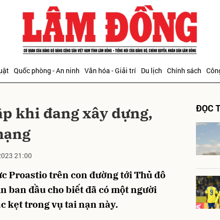
bình luận
uật
Quốc phòng - An ninh
Văn hóa - Giải trí
Du lịch
Chính sách
Công
ĐỌC T
ập khi đang xây dựng,
mạng
2023 21:00
Hủy
G
ực Proastio trên con đường tới Thủ đô
in ban đầu cho biết đã có một người
 kẹt trong vụ tai nạn này.