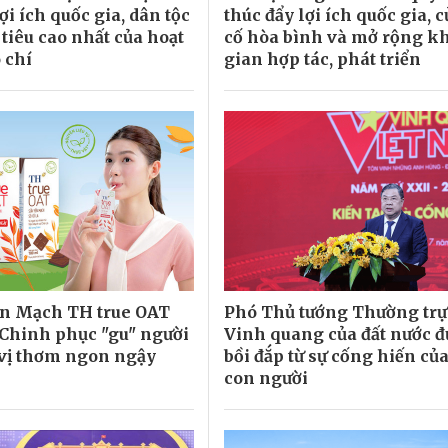
lợi ích quốc gia, dân tộc
thúc đẩy lợi ích quốc gia, 
tiêu cao nhất của hoạt
cố hòa bình và mở rộng k
 chí
gian hợp tác, phát triển
ến Mạch TH true OAT
Phó Thủ tướng Thường trự
Chinh phục "gu" người
Vinh quang của đất nước đ
 vị thơm ngon ngậy
bồi đắp từ sự cống hiến củ
con người