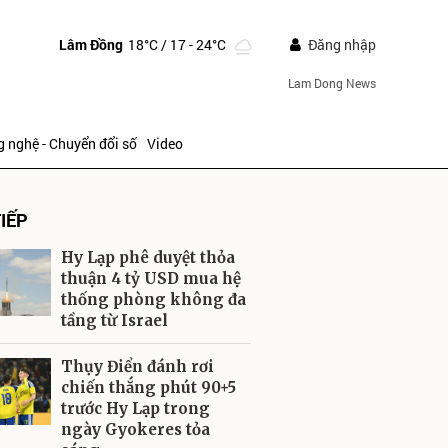
Lâm Đồng
18°C
/ 17 - 24°C
Đăng nhập
Lam Dong News
 nghệ - Chuyển đổi số
Video
IẾP
Hy Lạp phê duyệt thỏa
thuận 4 tỷ USD mua hệ
thống phòng không đa
tầng từ Israel
ửi
Thụy Điển đánh rơi
chiến thắng phút 90+5
trước Hy Lạp trong
ngày Gyokeres tỏa