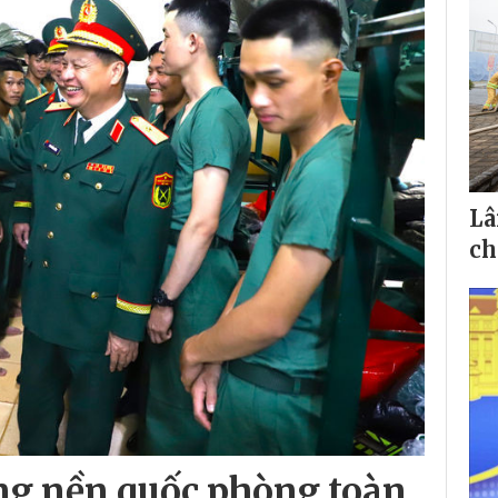
Lâ
ch
ng nền quốc phòng toàn