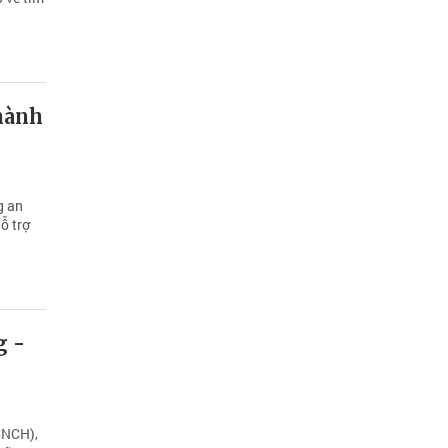
thành
g an
ỗ trợ
g -
CNCH),