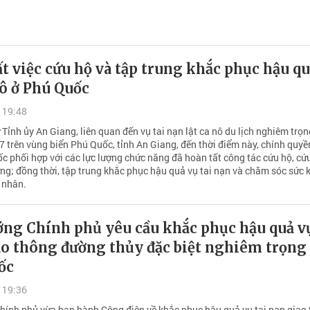
t việc cứu hộ và tập trung khắc phục hậu qu
nô ở Phú Quốc
 19:48
 Tỉnh ủy An Giang, liên quan đến vụ tai nạn lật ca nô du lịch nghiêm trọ
7 trên vùng biển Phú Quốc, tỉnh An Giang, đến thời điểm này, chính quyề
c phối hợp với các lực lượng chức năng đã hoàn tất công tác cứu hộ, cứ
ờng; đồng thời, tập trung khắc phục hậu quả vụ tai nạn và chăm sóc sức 
 nhân.
ng Chính phủ yêu cầu khắc phục hậu quả vụ
o thông đường thủy đặc biệt nghiêm trọng 
ốc
 19:36
hính phủ vừa ban hành Công điện về khắc phục hậu quả vụ tai nạn giao