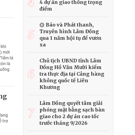
4
4 dự án giao thông trọng
điểm
Báo và Phát thanh,
5
Truyền hình Lâm Đồng
qua 1 năm hội tụ để vươn
xa
 khi
g) mới
 “tấm lá
Chủ tịch UBND tỉnh Lâm
còn là
Đồng Hồ Văn Mười kiểm
6
huống.
tra thực địa tại Cảng hàng
không quốc tế Liên
Khương
ang
Lâm Đồng quyết tâm giải
7
phóng mặt bằng sạch bàn
đang
giao cho 2 dự án cao tốc
ỗ trợ
trước tháng 9/2026