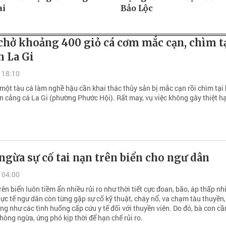
ai
Bảo Lộc
chở khoảng 400 giỏ cá cơm mắc cạn, chìm t
n La Gi
 18:10
một tàu cá làm nghề hậu cần khai thác thủy sản bị mắc cạn rồi chìm tại
n cảng cá La Gi (phường Phước Hội). Rất may, vụ việc không gây thiệt hạ
gừa sự cố tai nạn trên biển cho ngư dân
 04:00
ên biển luôn tiềm ẩn nhiều rủi ro như thời tiết cực đoan, bão, áp thấp nhi
ực tế ngư dân còn từng gặp sự cố kỹ thuật, cháy nổ, va chạm tàu thuyền,
ng như các tình huống cấp cứu y tế đối với thuyền viên. Do đó, bà con cầ
hòng ngừa, ứng phó kịp thời để hạn chế rủi ro.