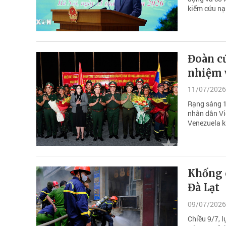
kiếm cứu nạ
Đoàn cứ
nhiệm 
11/07/2026
Rạng sáng 1
nhân dân Vi
Venezuela k
Khống 
Đà Lạt
09/07/2026
Chiều 9/7, 