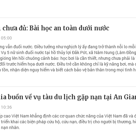
i chưa đủ: Bài học an toàn dưới nước
 05:00
ng vẫn đuối nước. Điều tưởng như nghịch lý ấy đang trở thành nỗi lo mỗi
 Vụ 5 nữ sinh đuối nước tại hồ thủy lợi Đắk Pót, xã Nâm Nung (Lâm Đồn
 gióng lên hồi chuông cảnh báo: học bơi là cần thiết, nhưng chưa phải là
đối trước hiểm họa dưới nước. Điều trẻ cần không chỉ là kỹ năng bơi, mà 
h tồn, nhận diện nguy hiểm và biết cách bảo vệ bản thân trong mọi tình 
ia buồn về vụ tàu du lịch gặp nạn tại An Gi
 10:36
p cao Việt Nam khẳng định các cơ quan chức năng của Việt Nam đã và 
triển khai các biện pháp cứu hộ, cứu nạn, điều trị cho người bị thương, h
c nạn nhân.