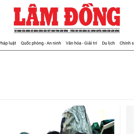
háp luật
Quốc phòng - An ninh
Văn hóa - Giải trí
Du lịch
Chính 