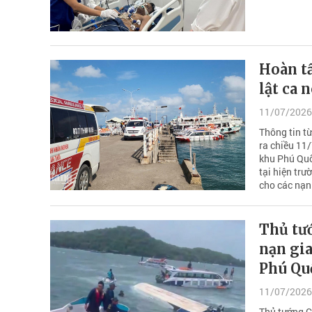
Hoàn tấ
lật ca 
11/07/2026
Thông tin từ
ra chiều 11/
khu Phú Quố
tại hiện trư
cho các nạn
Thủ tướ
nạn gia
Phú Qu
11/07/2026
Thủ tướng C