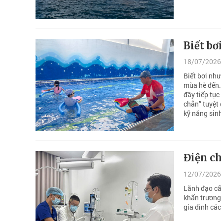
Biết bơ
18/07/2026
Biết bơi như
mùa hè đến.
đây tiếp tục
chắn” tuyệt 
kỹ năng sin
Điện ch
12/07/2026
Lãnh đạo cấ
khẩn trương 
gia đình cá