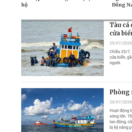
hộ
Đồng N
Tàu cá 
cửa biể
25/07/2026
Chiều 25/7, 
cửa biển, gầ
người.
Phòng n
20/07/2026
Hoạt động tr
sóng lớn. Th
lao động, cũ
bị kỹ năng p