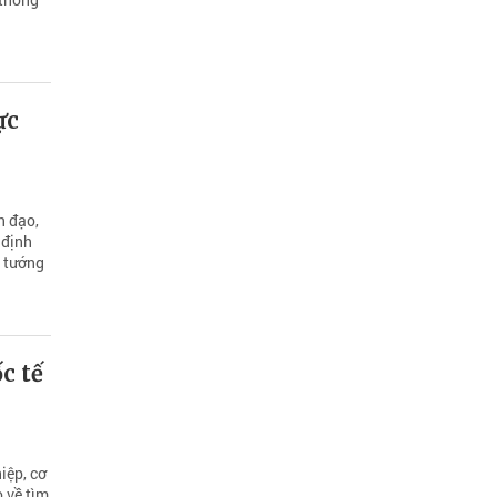
ực
n đạo,
 định
ủ tướng
c tế
iệp, cơ
o về tìm