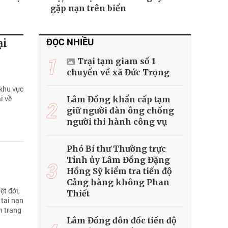
gặp nạn trên biển
ĐỌC NHIỀU
ại
1
Trại tạm giam số 1
chuyển về xã Đức Trọng
 khu vực
i về
Lâm Đồng khẩn cấp tạm
2
giữ người đàn ông chống
người thi hành công vụ
Phó Bí thư Thường trực
Tỉnh ủy Lâm Đồng Đặng
3
Hồng Sỹ kiểm tra tiến độ
Cảng hàng không Phan
ệt đới,
Thiết
 tai nạn
n trang
Lâm Đồng đôn đốc tiến độ