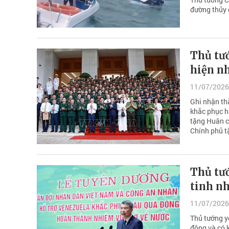
đường thủy 
Thủ tướ
hiện n
11/07/2026
Ghi nhận thà
khắc phục h
tặng Huân c
Chính phủ t
Thủ tướ
tinh n
11/07/2026
Thủ tướng y
động và có k