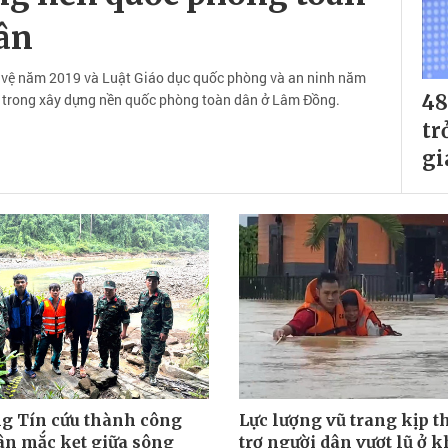
ân
 vệ năm 2019 và Luật Giáo dục quốc phòng và an ninh năm
c trong xây dựng nền quốc phòng toàn dân ở Lâm Đồng.
48
tr
gi
g Tín cứu thành công
Lực lượng vũ trang kịp t
ân mắc kẹt giữa sông
trợ người dân vượt lũ ở k