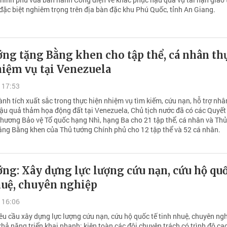
đặc biệt nghiêm trọng trên địa bàn đặc khu Phú Quốc, tỉnh An Giang.
ng tặng Bằng khen cho tập thể, cá nhân th
hiệm vụ tại Venezuela
 17:53
nh tích xuất sắc trong thực hiện nhiệm vụ tìm kiếm, cứu nạn, hỗ trợ nhâ
ậu quả thảm họa động đất tại Venezuela, Chủ tịch nước đã có các Quyết
hương Bảo vệ Tổ quốc hạng Nhì, hạng Ba cho 21 tập thể, cá nhân và Th
ặng Bằng khen của Thủ tướng Chính phủ cho 12 tập thể và 52 cá nhân.
ng: Xây dựng lực lượng cứu nạn, cứu hộ quố
huệ, chuyên nghiệp
 16:06
êu cầu xây dựng lực lượng cứu nạn, cứu hộ quốc tế tinh nhuệ, chuyên ngh
hả năng triển khai nhanh; kiện toàn các đội chuyên trách có trình độ ca