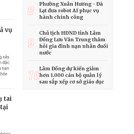
Phường Xuân Hương - Đà
8
Lạt đưa robot AI phục vụ
hành chính công
ả vụ
Chủ tịch HĐND tỉnh Lâm
9
Đồng Lưu Văn Trung thăm
hỏi gia đình nạn nhân đuối
nước
ng xảy
n đặc
u nạn
Lâm Đồng dự kiến giảm
10
khỏe
hơn 1.000 cán bộ quản lý
sau sắp xếp cơ sở giáo dục
 tai
tại
 thông