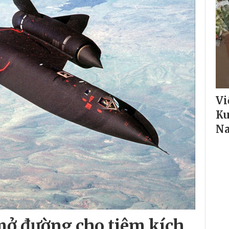
Vi
Ku
N
mở đường cho tiêm kích