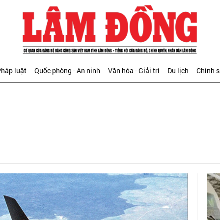
háp luật
Quốc phòng - An ninh
Văn hóa - Giải trí
Du lịch
Chính 