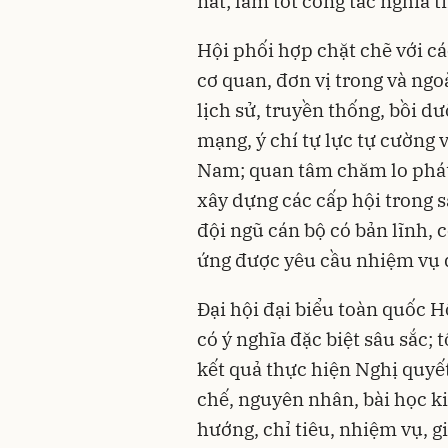
nát; làm tốt công tác nghĩa t
Hội phối hợp chặt chẽ với các
cơ quan, đơn vị trong và ngo
lịch sử, truyền thống, bồi d
mạng, ý chí tự lực tự cường 
Nam; quan tâm chăm lo phát 
xây dựng các cấp hội trong 
đội ngũ cán bộ có bản lĩnh, 
ứng được yêu cầu nhiệm vụ 
Đại hội đại biểu toàn quốc H
có ý nghĩa đặc biệt sâu sắc; 
kết quả thực hiện Nghị quyết
chế, nguyên nhân, bài học k
hướng, chỉ tiêu, nhiệm vụ, g