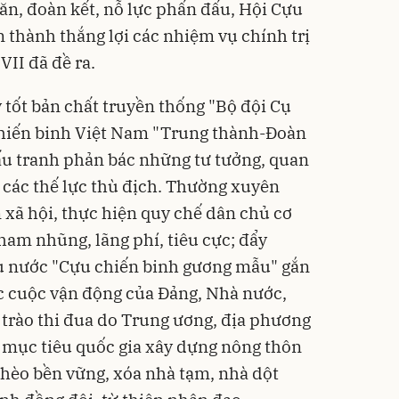
n, đoàn kết, nỗ lực phấn đấu, Hội Cựu
 thành thắng lợi các nhiệm vụ chính trị
VII đã đề ra.
y tốt bản chất truyền thống "Bộ đội Cụ
chiến binh Việt Nam "Trung thành-Đoàn
u tranh phản bác những tư tưởng, quan
a các thế lực thù địch. Thường xuyên
 xã hội, thực hiện quy chế dân chủ cơ
ham nhũng, lãng phí, tiêu cực; đẩy
u nước "Cựu chiến binh gương mẫu" gắn
ác cuộc vận động của Đảng, Nhà nước,
 trào thi đua do Trung ương, địa phương
 mục tiêu quốc gia xây dựng nông thôn
ghèo bền vững, xóa nhà tạm, nhà dột