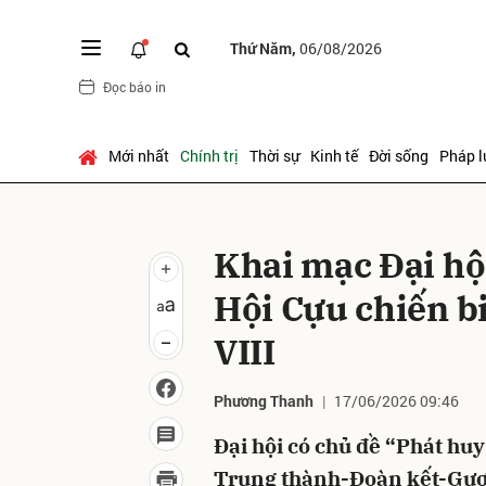
Thứ Năm,
06/08/2026
Đọc báo in
Gửi 
Mới nhất
Chính trị
Thời sự
Kinh tế
Đời sống
Pháp l
Khai mạc Đại hội
Hội Cựu chiến b
VIII
Phương Thanh
17/06/2026 09:46
Đại hội có chủ đề “Phát huy
Trung thành-Đoàn kết-Gươ