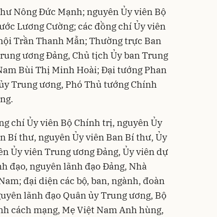
thư Nông Đức Mạnh; nguyên Ủy viên Bộ
nước Lương Cường; các đồng chí Ủy viên
 hội Trần Thanh Mẫn; Thường trực Ban
Trung ương Đảng, Chủ tịch Ủy ban Trung
 Nam Bùi Thị Minh Hoài; Đại tướng Phan
 ủy Trung ương, Phó Thủ tướng Chính
ng.
g chí Ủy viên Bộ Chính trị, nguyên Ủy
an Bí thư, nguyên Ủy viên Ban Bí thư, Ủy
ên Ủy viên Trung ương Đảng, Ủy viên dự
nh đạo, nguyên lãnh đạo Đảng, Nhà
Nam; đại diện các bộ, ban, ngành, đoàn
nguyên lãnh đạo Quân ủy Trung ương, Bộ
ành cách mạng, Mẹ Việt Nam Anh hùng,