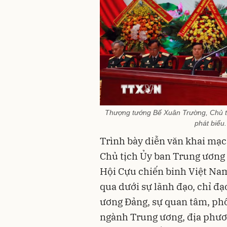
Thượng tướng Bế Xuân Trường, Chủ t
phát biểu
Trình bày diễn văn khai mạ
Chủ tịch Ủy ban Trung ương 
Hội Cựu chiến binh Việt Na
qua dưới sự lãnh đạo, chỉ đ
ương Đảng, sự quan tâm, phối
ngành Trung ương, địa phương