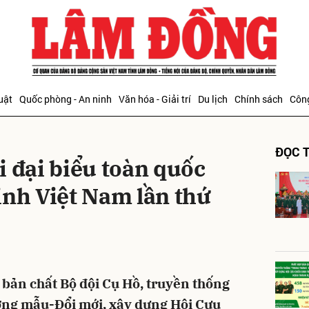
bình luận
uật
Quốc phòng - An ninh
Văn hóa - Giải trí
Du lịch
Chính sách
Công
ĐỌC T
 đại biểu toàn quốc
inh Việt Nam lần thứ
Hủy
G
 bản chất Bộ đội Cụ Hồ, truyền thống
ng mẫu-Đổi mới, xây dựng Hội Cựu