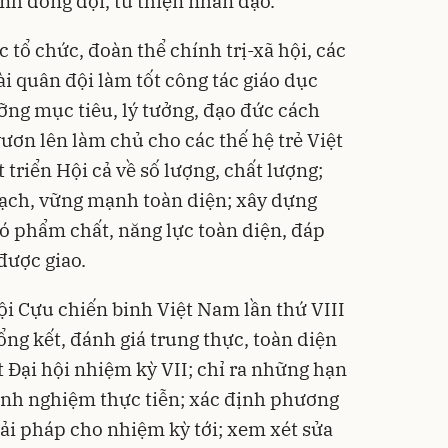
ình đồng đội, từ thiện nhân đạo.
 tổ chức, đoàn thể chính trị-xã hội, các
ài quân đội làm tốt công tác giáo dục
ưỡng mục tiêu, lý tưởng, đạo đức cách
vươn lên làm chủ cho các thế hệ trẻ Việt
triển Hội cả về số lượng, chất lượng;
sạch, vững mạnh toàn diện; xây dựng
có phẩm chất, năng lực toàn diện, đáp
được giao.
ội Cựu chiến binh Việt Nam lần thứ VIII
tổng kết, đánh giá trung thực, toàn diện
 Đại hội nhiệm kỳ VII; chỉ ra những hạn
inh nghiệm thực tiễn; xác định phương
iải pháp cho nhiệm kỳ tới; xem xét sửa