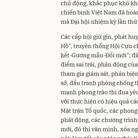
chủ động, khắc phục khó khă
chiến binh Việt Nam đã hoàn
mà Đại hội nhiệm kỳ lần thứ 
Các cấp hội giữ gìn, phát hu
Hồ", truyền thống Hội Cựu 
kết-Gương mẫu-Đổi mới"; đấ
điểm sai trái, phản động củ
tham gia giám sát, phản biện
sở, đấu tranh phòng chống t
mạnh phong trào thi đua yê
với thực hiện có hiệu quả c
Mặt trận Tổ quốc, các phong
phát động, các chương trình
mới, đô thị văn minh, xóa n