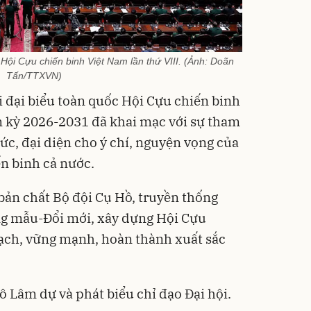
 Hội Cựu chiến binh Việt Nam lần thứ VIII. (Ảnh: Doãn
Tấn/TTXVN)
ội đại biểu toàn quốc Hội Cựu chiến binh
m kỳ 2026-2031 đã khai mạc với sự tham
ức, đại diện cho ý chí, nguyện vọng của
ến binh cả nước.
 bản chất Bộ đội Cụ Hồ, truyền thống
g mẫu-Đổi mới, xây dựng Hội Cựu
ạch, vững mạnh, hoàn thành xuất sắc
ô Lâm dự và phát biểu chỉ đạo Đại hội.