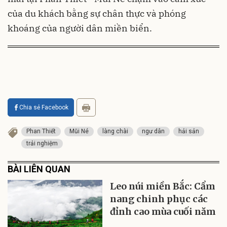
của du khách bằng sự chân thực và phóng
khoáng của người dân miền biển.
Chia sẻ Facebook
Phan Thiết
Mũi Né
làng chài
ngư dân
hải sản
trải nghiệm
BÀI LIÊN QUAN
Leo núi miền Bắc: Cẩm
nang chinh phục các
đỉnh cao mùa cuối năm