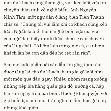
mời du khách cùng tham gia, vừa kéo lưới vừa trò
chuyện thân tình về nghề biển. Anh Nguyễn
Minh Tâm, một ngư dân ở làng biển Tiến Thành
chia sẻ: “Chúng tôi vui lắm khi có khách cùng kéo
lưới. Người ta biết thêm nghề biển cực mà vui,
còn ngư dân thấy mình được chia sẻ câu chuyện
của làng chài. Có hôm kéo trúng mẻ cá, cả nhóm,
khách lẫn bà con dân đều hò reo rần rần”.
Sau mẻ lưới, phần hải sản lẫn lộn ghẹ, tôm nhỏ
được tặng lại cho du khách tham gia gỡ lưới như
một món quà đầu ngày. Nhiều nhóm mang xuống
những bếp lửa hàng quán gần đó, nướng cá, hấp
hải sản ngay trên bãi biển. Hương khói quyện với
gió biển tạo nên một trải nghiệm ẩm thực giản dị
nhưng khó quên.