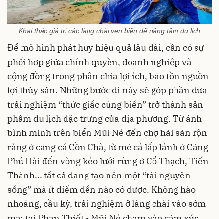
Khai thác giá trị các làng chài ven biển để nâng tầm du lịch
Để mô hình phát huy hiệu quả lâu dài, cần có sự
phối hợp giữa chính quyền, doanh nghiệp và
cộng đồng trong phân chia lợi ích, bảo tồn nguồn
lợi thủy sản. Những bước đi này sẽ góp phần đưa
trải nghiệm “thức giấc cùng biển” trở thành sản
phẩm du lịch đặc trưng của địa phương. Từ ánh
bình minh trên biển Mũi Né đến chợ hải sản rộn
ràng ở cảng cá Cồn Chà, từ mẻ cá lấp lánh ở Cảng
Phú Hài đến vòng kéo lưới rùng ở Cổ Thạch, Tiến
Thành... tất cả đang tạo nên một “tài nguyên
sống” mà ít điểm đến nào có được. Không hào
nhoáng, cầu kỳ, trải nghiệm ở làng chài vào sớm
mai tại Phan Thiết - Mũi Né chạm vào cảm xúc