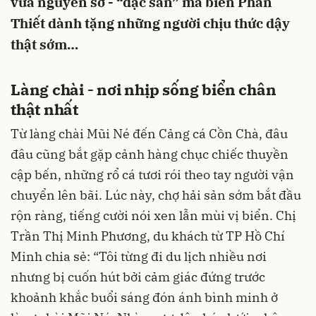
vừa nguyên sơ - “đặc sản” mà biển Phan
Thiết dành tặng những người chịu thức dậy
thật sớm…
Làng chài - nơi nhịp sống biển chân
thật nhất
Từ làng chài Mũi Né đến Cảng cá Cồn Chà, đâu
đâu cũng bắt gặp cảnh hàng chục chiếc thuyền
cập bến, những rổ cá tươi rói theo tay người vận
chuyển lên bãi. Lúc này, chợ hải sản sớm bắt đầu
rộn ràng, tiếng cười nói xen lẫn mùi vị biển. Chị
Trần Thị Minh Phương, du khách từ TP Hồ Chí
Minh chia sẻ: “Tôi từng đi du lịch nhiều nơi
nhưng bị cuốn hút bởi cảm giác đứng trước
khoảnh khắc buổi sáng đón ánh bình minh ở