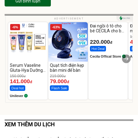
Gửi bình luận
Unmute
U
ADVERTISEMENT
Đai ngồi ô tô cho
Đèn
-6%
-63%
bé CECILA cho bé
mặt
1-9 tuổi
202
1.08
LED
220.000
46
đ
Hot Deal
Flas
Cecila Offical Store
A do
Serum Vaseline
Quạt tích điện kẹp
Gluta-Hya Dưỡng
bàn mini để bàn
Da Sáng Mịn Sau 7
150.000
219.000
đ
đ
Ngày
141.000
79.000
đ
đ
Deal hot
Flash Sale
Unilever
XEM THÊM DU LỊCH