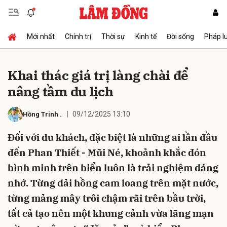
Mới nhất
Chính trị
Thời sự
Kinh tế
Đời sống
Pháp l
Gửi bình luận
Khai thác giá trị làng chài để
nâng tầm du lịch
09/12/2025 13:10
Hồng Trinh
.
Đối với du khách, đặc biệt là những ai lần đầu
đến Phan Thiết - Mũi Né, khoảnh khắc đón
Hủy
Gửi
bình minh trên biển luôn là trải nghiệm đáng
nhớ. Từng dải hồng cam loang trên mặt nước,
từng mảng mây trôi chậm rãi trên bầu trời,
tất cả tạo nên một khung cảnh vừa lãng mạn