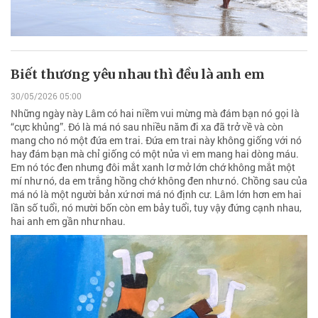
Biết thương yêu nhau thì đều là anh em
30/05/2026 05:00
Những ngày này Lâm có hai niềm vui mừng mà đám bạn nó gọi là
“cực khủng”. Đó là má nó sau nhiều năm đi xa đã trở về và còn
mang cho nó một đứa em trai. Đứa em trai này không giống với nó
hay đám bạn mà chỉ giống có một nửa vì em mang hai dòng máu.
Em nó tóc đen nhưng đôi mắt xanh lơ mở lớn chớ không mắt một
mí như nó, da em trắng hồng chớ không đen như nó. Chồng sau của
má nó là một người bản xứ nơi má nó định cư. Lâm lớn hơn em hai
lần số tuổi, nó mười bốn còn em bảy tuổi, tuy vậy đứng cạnh nhau,
hai anh em gần như nhau.