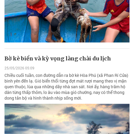
Bờ kè biển và kỳ vọng làng chài du lịch
25/05/2026 05:09
Chiều cuối tuần, con đường dẫn ra bờ kè Hòa Phú (xã Phan Rí Cửa)
bình yên đến lạ. Gió biển thổi từng đợt mát rượi mang theo vị mặn
quen thuộc, lùa qua những dãy nhà san sát. Nơi ấy, hàng trăm hộ
dân từng thấp thỏm, lo âu vào mùa gió chướng, nay có thể thong
dong tản bộ và hình thành nhịp sống mới.