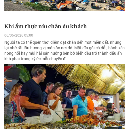
Khi ẩm thực níu chân du khách
06/06/2026 05:00
Người ta có thể quên thời điểm đặt chân đến một miền đất, nhưng
lại nhớ rất lâu hương vị món ăn nơi đó. Một dĩa gỏi cá dỗi, bánh xèo
nóng hổi hay mùi hải sản nướng bên bờ biển đều trở thành dấu ấn
khó phai trong ký ức mỗi chuyến đi.