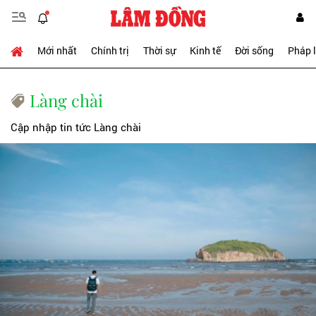
Mới nhất
Chính trị
Thời sự
Kinh tế
Đời sống
Pháp 
Làng chài
Cập nhập tin tức Làng chài