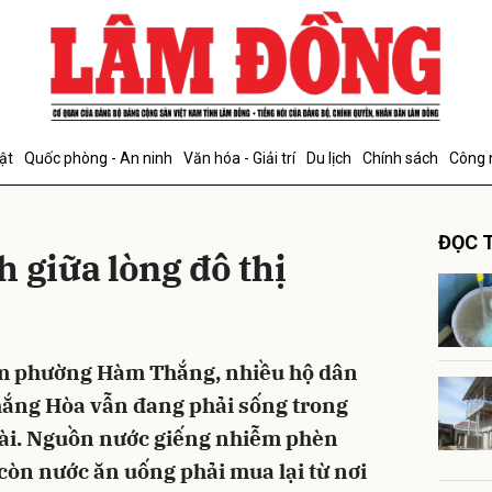
bình luận
ật
Quốc phòng - An ninh
Văn hóa - Giải trí
Du lịch
Chính sách
Công 
ĐỌC T
 giữa lòng đô thị
Hủy
G
âm phường Hàm Thắng, nhiều hộ dân
Thắng Hòa vẫn đang phải sống trong
dài. Nguồn nước giếng nhiễm phèn
còn nước ăn uống phải mua lại từ nơi