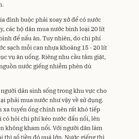
Flash
h.
ia đình buộc phải xoay xở để có nước
, các hộ dân mua nước bình loại 20 lít
bình để nấu ăn. Tuy nhiên, do chi phí
c sạch mỗi can nhựa khoảng 15 - 20 lít
Phấn
hục vụ ăn uống. Riêng nhu cầu tắm giặt,
Filte
 nguồn nước giếng nhiễm phèn dù
Kiềm
mịn
449
Deal 
TIRTI
người dân sinh sống trong khu vực cho
g lại phải mua nước như vậy về sử dụng.
h xa tuyến ống chính nên rất khó tiếp
i có hỏi chi phí kéo nước đấu nối, lên
ên không kham nổi. Với người dân làm
 thì số tiền đó quá lớn. Nước giếng thì