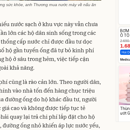
ng sức khỏe, anh Thương mua nước máy về nấu ăn
hiếu nước sạch ở khu vực này vẫn chưa
Unm
BƠM 
ần lớn các hộ dân sinh sống trong các
-37%
Ô TÔ
Medi
 thống cấp nước chỉ được đầu tư dọc
2.690
12.0
1.6
số hộ gần tuyến ống đã tự bỏ kinh phí
Hot D
g hộ ở sâu trong hẻm, việc tiếp cận
Medic
oài khả năng.
hí cũng là rào cản lớn. Theo người dân,
hính vào nhà tốn đến hàng chục triệu
a đường ống do hộ khác đầu tư, người
giá cao và không được tiếp tục tẻ
Thùn
ướt 
i quay lại trả chi phí lắp đặt cho hộ
cồn 
para
158
, đường ống nhỏ khiến áp lực nước yếu,