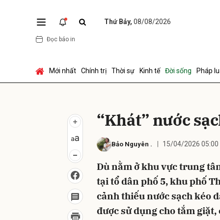
Thứ Bảy,
08/08/2026
Đọc báo in
Gửi 
Mới nhất
Chính trị
Thời sự
Kinh tế
Đời sống
Pháp lu
“Khát” nước sạch
15/04/2026 05:00
Bảo Nguyên
.
Dù nằm ở khu vực trung t
tại tổ dân phố 5, khu phố 
cảnh thiếu nước sạch kéo 
được sử dụng cho tắm giặt, 