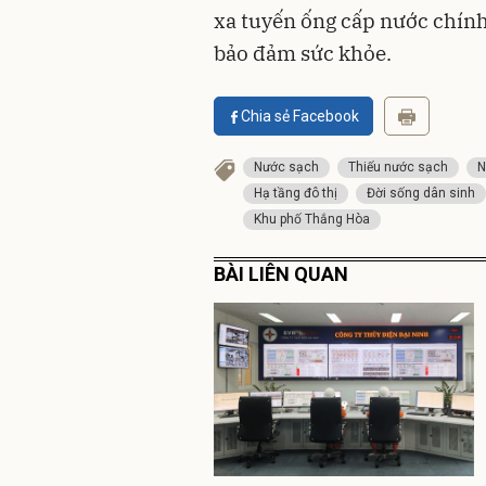
xa tuyến ống cấp nước chính 
bảo đảm sức khỏe.
Chia sẻ Facebook
Nước sạch
Thiếu nước sạch
N
Hạ tầng đô thị
Đời sống dân sinh
Khu phố Thắng Hòa
BÀI LIÊN QUAN