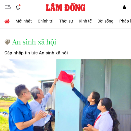
Mới nhất
Chính trị
Thời sự
Kinh tế
Đời sống
Pháp 
An sinh xã hội
Cập nhập tin tức An sinh xã hội