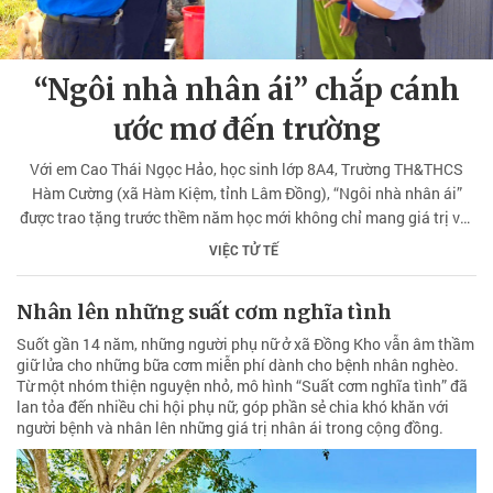
“Ngôi nhà nhân ái” chắp cánh
ước mơ đến trường
Với em Cao Thái Ngọc Hảo, học sinh lớp 8A4, Trường TH&THCS
Hàm Cường (xã Hàm Kiệm, tỉnh Lâm Đồng), “Ngôi nhà nhân ái”
được trao tặng trước thềm năm học mới không chỉ mang giá trị vật
chất mà còn mở ra hi vọng về tương lai tươi sáng. Vì ở đó không chỉ
VIỆC TỬ TẾ
là nơi che mưa, che nắng cho gia đình mà còn là điểm tựa để em
yên tâm học tập, nuôi dưỡng ước mơ vượt lên hoàn cảnh.
Nhân lên những suất cơm nghĩa tình
Suốt gần 14 năm, những người phụ nữ ở xã Đồng Kho vẫn âm thầm
giữ lửa cho những bữa cơm miễn phí dành cho bệnh nhân nghèo.
Từ một nhóm thiện nguyện nhỏ, mô hình “Suất cơm nghĩa tình” đã
lan tỏa đến nhiều chi hội phụ nữ, góp phần sẻ chia khó khăn với
người bệnh và nhân lên những giá trị nhân ái trong cộng đồng.