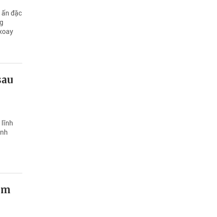
u ấn đặc
ng
 xoay
sau
 lĩnh
ạnh
iệm