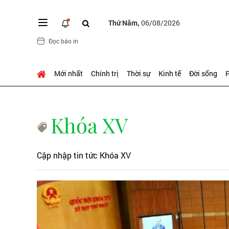
Thứ Năm,
06/08/2026
Đọc báo in
Mới nhất
Chính trị
Thời sự
Kinh tế
Đời sống
P
Khóa XV
Cập nhập tin tức Khóa XV