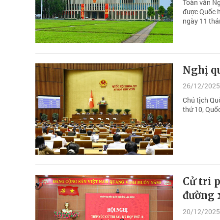
Toàn văn Ng
được Quốc h
ngày 11 thá
Nghị qu
26/12/2025
Chủ tịch Qu
thứ 10, Quố
Cử tri 
đường 
20/12/2025