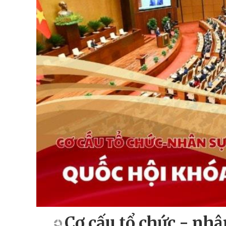
Cơ cấu tổ chức - nhâ