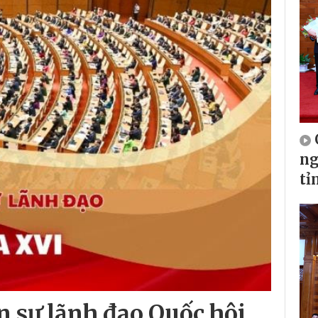
ng
tỉ
n sự lãnh đạo Quốc hội