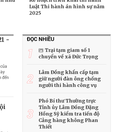
nh như
Kế hoạch triển khai thi hành
Luật Thi hành án hình sự năm
2025
ĐỌC NHIỀU
21 -
1
Trại tạm giam số 1
chuyển về xã Đức Trọng
 của
gày
Lâm Đồng khẩn cấp tạm
2
n đến
giữ người đàn ông chống
người thi hành công vụ
Phó Bí thư Thường trực
ội
Tỉnh ủy Lâm Đồng Đặng
3
Hồng Sỹ kiểm tra tiến độ
Cảng hàng không Phan
Thiết