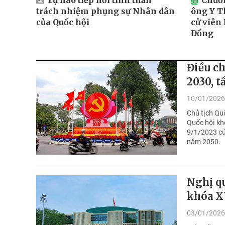
Tự hào tiếp nối tinh thần
Chươn
trách nhiệm phụng sự Nhân dân
ông Y T
của Quốc hội
cử viên
Đồng
Điều ch
2030, 
10/01/2026
Chủ tịch Qu
Quốc hội kh
9/1/2023 củ
năm 2050.
Nghị qu
khóa 
03/01/2026