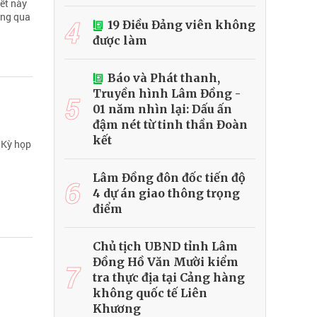
ết này
ông qua
4
19 Điều Đảng viên không
được làm
Báo và Phát thanh,
Truyền hình Lâm Đồng -
5
01 năm nhìn lại: Dấu ấn
đậm nét từ tinh thần Đoàn
kết
 Kỳ họp
Lâm Đồng đôn đốc tiến độ
6
4 dự án giao thông trọng
điểm
Chủ tịch UBND tỉnh Lâm
Đồng Hồ Văn Mười kiểm
7
tra thực địa tại Cảng hàng
không quốc tế Liên
Khương