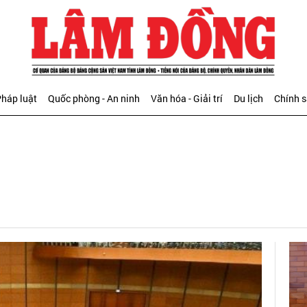
háp luật
Quốc phòng - An ninh
Văn hóa - Giải trí
Du lịch
Chính 