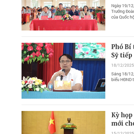
Ngày 19/12,
Trưởng Đoàn
của Quốc hội
Phó Bí
Sỹ tiếp
18/12/2025
Sáng 18/12,
biểu HĐND t
Kỳ họp 
mới ch
15/12/2025