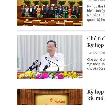
Kỳ họp thứ 1
biệt, Tỉnh 
Nguyễn Hữu 
quanh kỳ họ
Chủ tịc
Kỳ họp 
13/12/2025
Chủ tịch Quố
vực nông, l
chuyển đổi s
Kỳ họp 
kỳ, mở