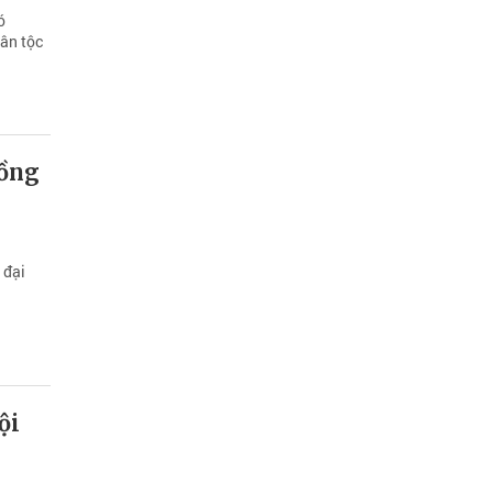
ó
ân tộc
Hồng
 đại
ội