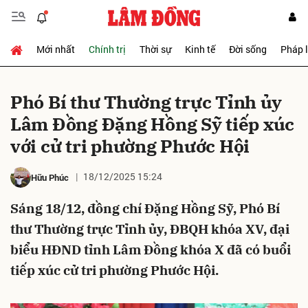
Mới nhất
Chính trị
Thời sự
Kinh tế
Đời sống
Pháp 
Gửi bình luận
Phó Bí thư Thường trực Tỉnh ủy
Lâm Đồng Đặng Hồng Sỹ tiếp xúc
với cử tri phường Phước Hội
18/12/2025 15:24
Hữu Phúc
Sáng 18/12, đồng chí Đặng Hồng Sỹ, Phó Bí
Hủy
Gửi
thư Thường trực Tỉnh ủy, ĐBQH khóa XV, đại
biểu HĐND tỉnh Lâm Đồng khóa X đã có buổi
tiếp xúc cử tri phường Phước Hội.