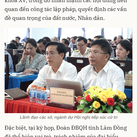
khóa XV, trong đó nhấn mạnh các nội dung liên
quan đến công tác lập pháp, quyết định các vấn
đề quan trọng của đất nước, Nhân dân.
Lãnh đạo các sở, ngành dự Hội nghị tiếp xúc cử tri
Đặc biệt, tại kỳ họp, Đoàn ĐBQH tỉnh Lâm Đồng
đã thể hiện vai trò, trách nhiệm của đại biểu