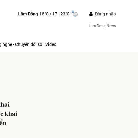
Lâm Đồng
18°C
/ 17 - 23°C
Đăng nhập
Lam Dong News
 nghệ - Chuyển đổi số
Video
ửi
khai
ớc khai
iển