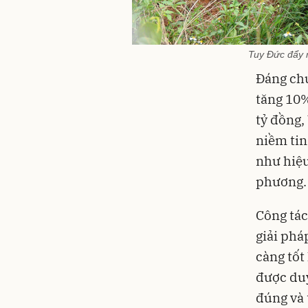
Tuy Đức đẩy m
Đáng chú
tăng 10%
tỷ đồng,
niềm tin
như hiệu
phương.
Công tác
giải phá
càng tốt
được duy
đúng và 