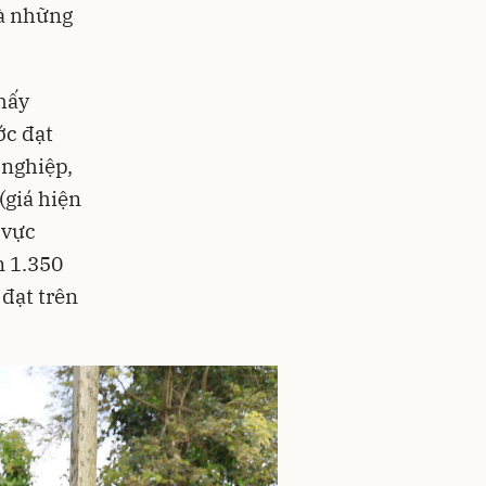
là những
hấy
ớc đạt
 nghiệp,
(giá hiện
 vực
n 1.350
 đạt trên