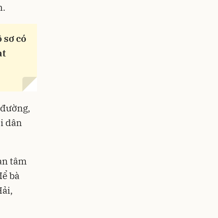
h.
ồ sơ có
ạt
 đường,
ời dân
an tâm
để bà
ải,