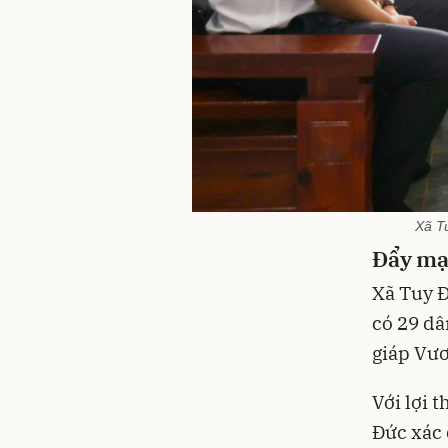
Xã T
Đẩy
mạn
Xã Tuy Đ
có 29 dâ
giáp Vư
Với lợi 
Đức xác 