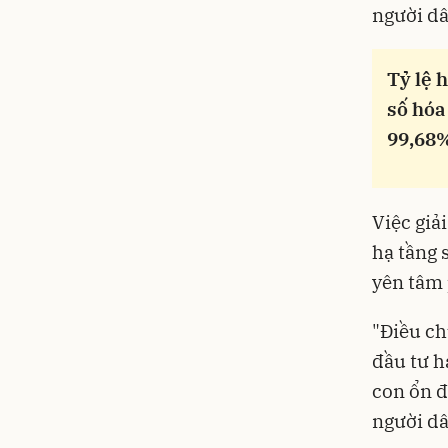
người dâ
Tỷ lệ 
số hóa
99,68%
Việc giả
hạ tầng 
yên tâm 
"Điều ch
đầu tư h
con ổn đ
người dâ