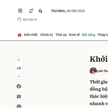
Thứ Năm,
06/08/2026
Đọc báo in
Gửi 
Mới nhất
Chính trị
Thời sự
Kinh tế
Đời sống
Pháp l
Khởi
Linh Th
Thời gia
đồng bộ 
thác hiệ
nhanh v