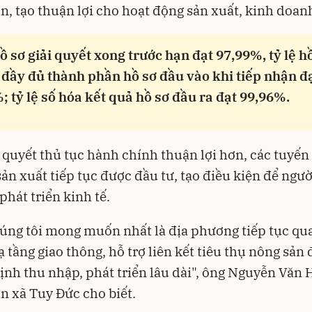
n, tạo thuận lợi cho hoạt động sản xuất, kinh doan
hồ sơ giải quyết xong trước hạn đạt 97,99%, tỷ lệ h
 đầy đủ thành phần hồ sơ đầu vào khi tiếp nhận đ
; tỷ lệ số hóa kết quả hồ sơ đầu ra đạt 99,96%.
i quyết thủ tục hành chính thuận lợi hơn, các tuyến
sản xuất tiếp tục được đầu tư, tạo điều kiện để ngư
phát triển kinh tế.
úng tôi mong muốn nhất là địa phương tiếp tục qu
ạ tầng giao thông, hỗ trợ liên kết tiêu thụ nông sản 
ịnh thu nhập, phát triển lâu dài", ông Nguyễn Văn H
n xã Tuy Đức cho biết.