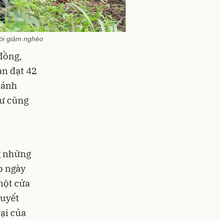
đói giảm nghèo
đồng,
àn đạt 42
 ánh
tư cũng
g những
p ngày
một cửa
quyết
lại của