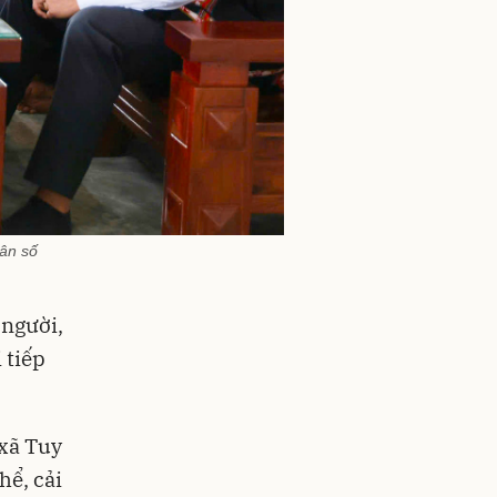
ân số
 người,
 tiếp
 xã Tuy
hể, cải