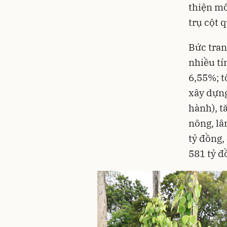
thiện mô
trụ cột 
Bức tran
nhiều tí
6,55%; t
xây dựng
hành), t
nông, lâm
tỷ đồng,
581 tỷ đ