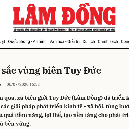
bình luận
uật
Quốc phòng - An ninh
Văn hóa - Giải trí
Du lịch
Chính sách
Công
 sắc vùng biên Tuy Đức
06/07/2026 15:52
ư
Hủy
G
n qua, xã biên giới Tuy Đức (Lâm Đồng) đã triển 
các giải pháp phát triển kinh tế - xã hội, từng bư
u quả tiềm năng, lợi thế, tạo nền tảng cho phát tr
à bền vững.