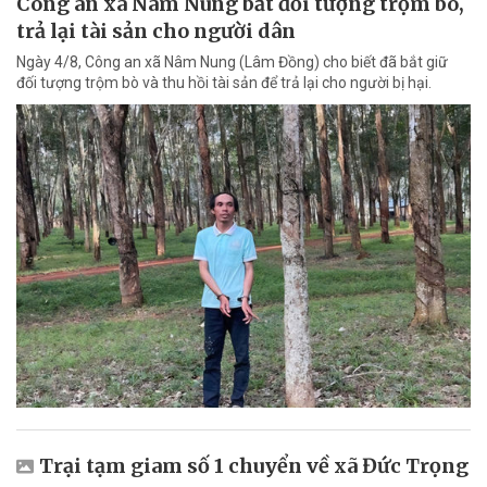
Công an xã Nâm Nung bắt đối tượng trộm bò,
trả lại tài sản cho người dân
Ngày 4/8, Công an xã Nâm Nung (Lâm Đồng) cho biết đã bắt giữ
đối tượng trộm bò và thu hồi tài sản để trả lại cho người bị hại.
Trại tạm giam số 1 chuyển về xã Đức Trọng