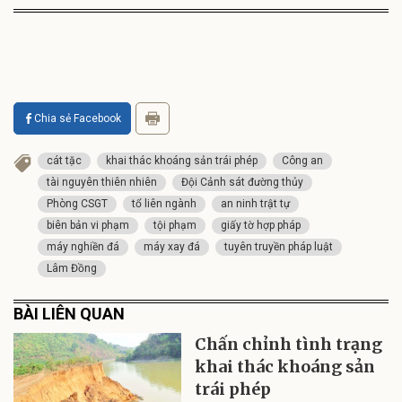
Chia sẻ Facebook
cát tặc
khai thác khoáng sản trái phép
Công an
tài nguyên thiên nhiên
Đội Cảnh sát đường thủy
Phòng CSGT
tổ liên ngành
an ninh trật tự
biên bản vi phạm
tội phạm
giấy tờ hợp pháp
máy nghiền đá
máy xay đá
tuyên truyền pháp luật
Lâm Đồng
BÀI LIÊN QUAN
Chấn chỉnh tình trạng
khai thác khoáng sản
trái phép