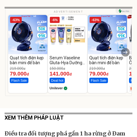
ADVERTISEMENT
-63%
-6%
-63%
Quạt tích điện kẹp
Serum Vaseline
Quạt tích điện kẹp
Bơm
bàn mini để bàn
Gluta-Hya Dưỡng
bàn mini để bàn
Ô T
Da Sáng Mịn Sau 7
MED
219.000
150.000
219.000
2.69
đ
đ
đ
Ngày
12.
79.000
141.000
79.000
1.
đ
đ
đ
Flash Sale
Deal hot
Flash Sale
Hot 
Unilever
XEM THÊM PHÁP LUẬT
Điều tra đối tượng phá gần 1 ha rừng ở Đam