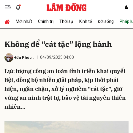
Mới nhất
Chính trị
Thời sự
Kinh tế
Đời sống
Pháp l
Gửi bình luận
Không để “cát tặc” lộng hành
04/09/2025 04:00
Hữu Phúc
.
Lực lượng công an toàn tỉnh triển khai quyết
liệt, đồng bộ nhiều giải pháp, kịp thời phát
hiện, ngăn chặn, xử lý nghiêm “cát tặc”, giữ
Hủy
Gửi
vững an ninh trật tự, bảo vệ tài nguyên thiên
nhiên...