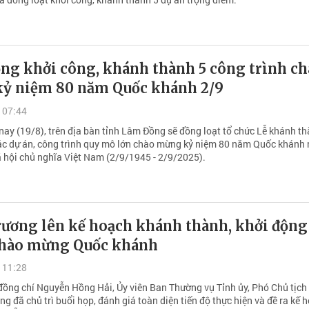
ng khởi công, khánh thành 5 công trình ch
ỷ niệm 80 năm Quốc khánh 2/9
 07:44
nay (19/8), trên địa bàn tỉnh Lâm Đồng sẽ đồng loạt tổ chức Lễ khánh th
ác dự án, công trình quy mô lớn chào mừng kỷ niệm 80 năm Quốc khánh
 hội chủ nghĩa Việt Nam (2/9/1945 - 2/9/2025).
rương lên kế hoạch khánh thành, khởi động
chào mừng Quốc khánh
 11:28
đồng chí Nguyễn Hồng Hải, Ủy viên Ban Thường vụ Tỉnh ủy, Phó Chủ tịc
g đã chủ trì buổi họp, đánh giá toàn diện tiến độ thực hiện và đề ra kế 