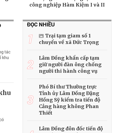
công nghiệp Hàm Kiệm I và II
ĐỌC NHIỀU
o
1
Trại tạm giam số 1
chuyển về xã Đức Trọng
ng tác
ố khu
Lâm Đồng khẩn cấp tạm
2
giữ người đàn ông chống
người thi hành công vụ
Phó Bí thư Thường trực
 khu
Tỉnh ủy Lâm Đồng Đặng
3
Hồng Sỹ kiểm tra tiến độ
Cảng hàng không Phan
Thiết
 có
Lâm Đồng đôn đốc tiến độ