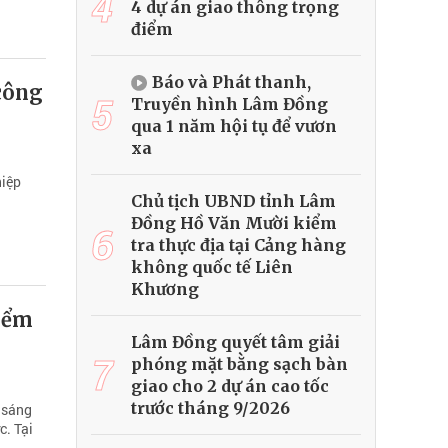
4
4 dự án giao thông trọng
điểm
Báo và Phát thanh,
 công
5
Truyền hình Lâm Đồng
qua 1 năm hội tụ để vươn
xa
hiệp
Chủ tịch UBND tỉnh Lâm
Đồng Hồ Văn Mười kiểm
6
tra thực địa tại Cảng hàng
không quốc tế Liên
Khương
iểm
Lâm Đồng quyết tâm giải
7
phóng mặt bằng sạch bàn
giao cho 2 dự án cao tốc
trước tháng 9/2026
 sáng
c. Tại