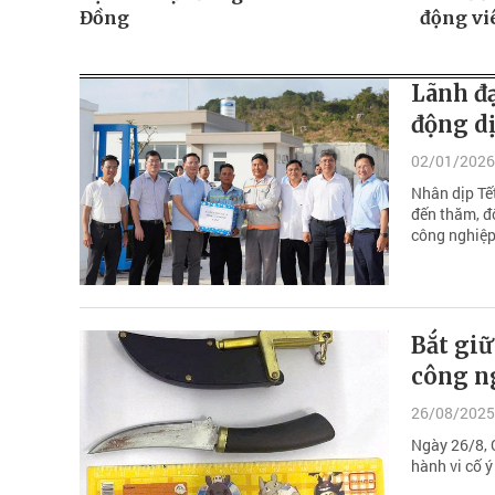
Đồng
động vi
Lãnh đ
động dị
02/01/2026
Nhân dịp Tế
đến thăm, đ
công nghiệp
Bắt giữ
công n
26/08/2025
Ngày 26/8, 
hành vi cố ý