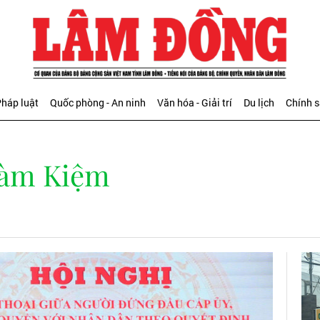
háp luật
Quốc phòng - An ninh
Văn hóa - Giải trí
Du lịch
Chính 
Hàm Kiệm