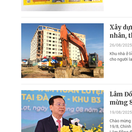
Xây dựn
nhân, t
26/08/2025
Khu nhà ở l
cho người l
Lâm Đồ
mừng 8
19/08/2025
Chào mừng k
19/8, Chính 
Lâm Đồng đã