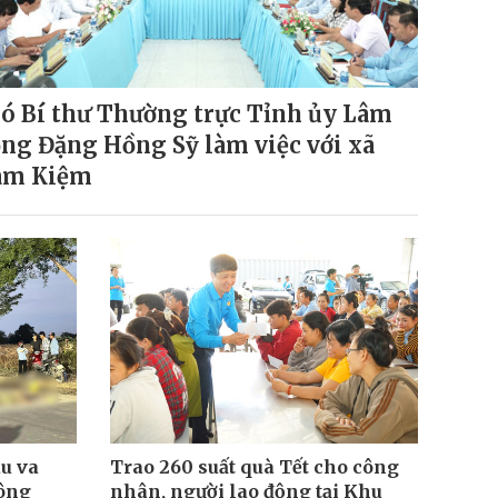
ó Bí thư Thường trực Tỉnh ủy Lâm
ng Đặng Hồng Sỹ làm việc với xã
àm Kiệm
u va
Trao 260 suất quà Tết cho công
công
nhân, người lao động tại Khu