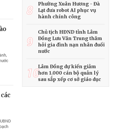
Phường Xuân Hương - Đà
8
Lạt đưa robot AI phục vụ
hành chính công
ào
Chủ tịch HĐND tỉnh Lâm
9
Đồng Lưu Văn Trung thăm
hỏi gia đình nạn nhân đuối
nước
ành,
 nước
Lâm Đồng dự kiến giảm
10
hơn 1.000 cán bộ quản lý
sau sắp xếp cơ sở giáo dục
 các
h UBND
hoạch