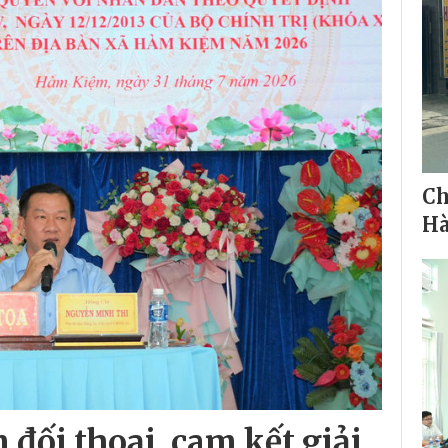
Ch
H
đối thoại, cam kết giải