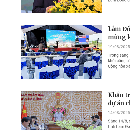
Lâm Đồ
mừng k
19/08/2025
Trong sáng 
khởi công c
Cộng hòa xã
Khẩn t
dự án 
14/08/2025
Sáng 14/8, 
tỉnh Lâm Đồn