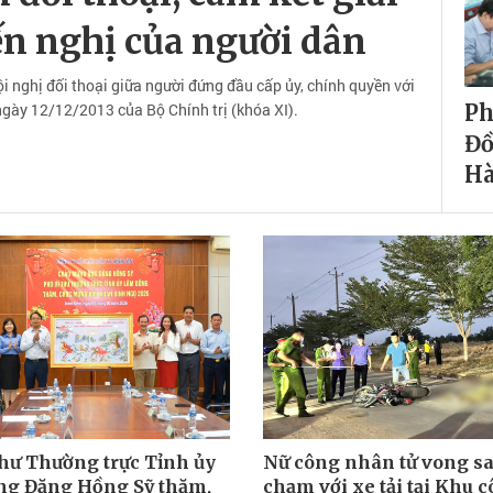
iến nghị của người dân
nghị đối thoại giữa người đứng đầu cấp ủy, chính quyền với
ày 12/12/2013 của Bộ Chính trị (khóa XI).
Ph
Đồ
H
thư Thường trực Tỉnh ủy
Nữ công nhân tử vong sa
g Đặng Hồng Sỹ thăm,
chạm với xe tải tại Khu 