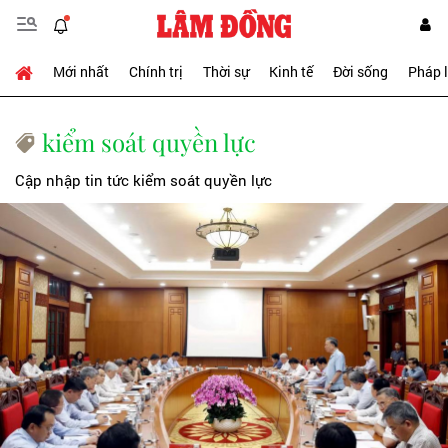
Mới nhất
Chính trị
Thời sự
Kinh tế
Đời sống
Pháp 
kiểm soát quyền lực
Cập nhập tin tức kiểm soát quyền lực