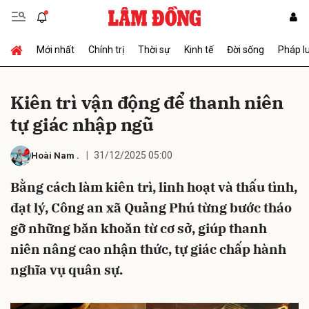
Mới nhất
Chính trị
Thời sự
Kinh tế
Đời sống
Pháp l
Gửi bình luận
Kiên trì vận động để thanh niên
tự giác nhập ngũ
31/12/2025 05:00
Hoài Nam
.
Bằng cách làm kiên trì, linh hoạt và thấu tình,
đạt lý, Công an xã Quảng Phú từng bước tháo
Hủy
Gửi
gỡ những băn khoăn từ cơ sở, giúp thanh
niên nâng cao nhận thức, tự giác chấp hành
nghĩa vụ quân sự.