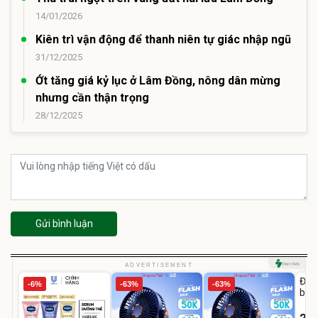
14/01/2026
Kiên trì vận động để thanh niên tự giác nhập ngũ
31/12/2025
Ớt tăng giá kỷ lục ở Lâm Đồng, nông dân mừng
nhưng cần thận trọng
28/12/2025
Gửi bình luận
U
ADVERTISEMENT
Đai 
-6%
-63%
-63%
bé 
1-9 