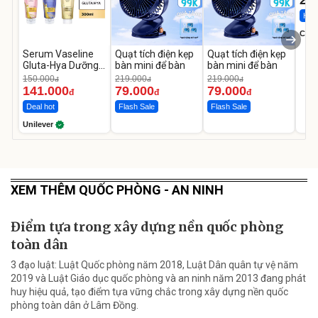
22
Hot 
Cecil
Serum Vaseline
Quạt tích điện kẹp
Quạt tích điện kẹp
Gluta-Hya Dưỡng
bàn mini để bàn
bàn mini để bàn
Da Sáng Mịn Sau 7
150.000
219.000
219.000
đ
đ
đ
Ngày
141.000
79.000
79.000
đ
đ
đ
Deal hot
Flash Sale
Flash Sale
Unilever
XEM THÊM QUỐC PHÒNG - AN NINH
Điểm tựa trong xây dựng nền quốc phòng
toàn dân
3 đạo luật: Luật Quốc phòng năm 2018, Luật Dân quân tự vệ năm
2019 và Luật Giáo dục quốc phòng và an ninh năm 2013 đang phát
huy hiệu quả, tạo điểm tựa vững chắc trong xây dựng nền quốc
phòng toàn dân ở Lâm Đồng.