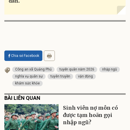
dân.
Chia sẻ Facebook
Công an xã Quảng Phú
tuyển quân năm 2026
nhập ngũ
nghĩa vụ quân sự
tuyên truyền
vận động
khám sức khỏe
BÀI LIÊN QUAN
Sinh viên nợ môn có
được tạm hoãn gọi
nhập ngũ?