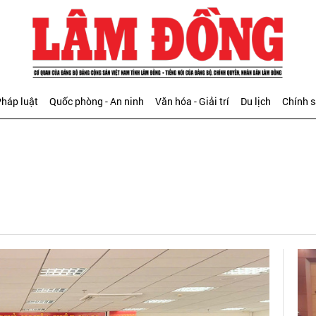
háp luật
Quốc phòng - An ninh
Văn hóa - Giải trí
Du lịch
Chính 