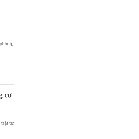
 phòng,
g cơ
trật tự,