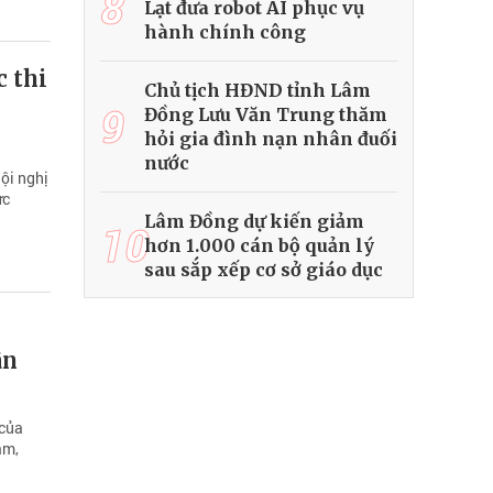
8
Lạt đưa robot AI phục vụ
hành chính công
c thi
Chủ tịch HĐND tỉnh Lâm
9
Đồng Lưu Văn Trung thăm
hỏi gia đình nạn nhân đuối
nước
ội nghị
ực
Lâm Đồng dự kiến giảm
10
hơn 1.000 cán bộ quản lý
sau sắp xếp cơ sở giáo dục
ân
 của
àm,