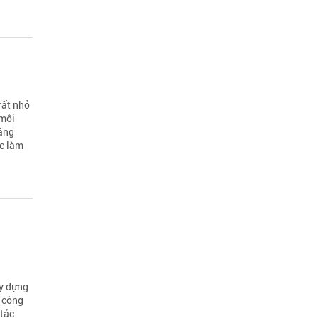
rất nhỏ
 môi
bằng
ệc làm
ây dựng
ề công
 tác