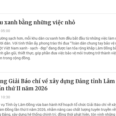
u xanh bằng những việc nhỏ
 05:00
ường sạch hơn, mỗi khu dân cư xanh hơn đều bắt đầu từ những việc làm 
ời dân. Với tinh thần ấy, phong trào thi đua “Toàn dân chung tay bảo vệ
một Việt Nam xanh - sạch - đẹp” đang được lan tỏa rộng khắp Lâm Đồng 
h gần gũi, thiết thực, góp phần đưa việc bảo vệ môi trường trở thành vi
n trong cộng đồng.
ng Giải Báo chí về xây dựng Đảng tỉnh Lâm
n thứ II năm 2026
 10:30
vụ Tỉnh ủy Lâm Đồng vừa ban hành Kế hoạch tổ chức Giải Báo chí về x
âm Đồng lần thứ II năm 2026, nhằm nâng cao chất lượng tuyên truyền v
 Đảng, xây dựng hệ thống chính trị; đồng thời phát hiện, tôn vinh những