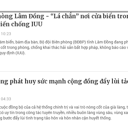
hòng Lâm Đồng - “Lá chắn” nơi cửa biển tr
hiến chống IUU
 10:23
m biển, bám địa bàn, Bộ đội Biên phòng (BĐBP) tỉnh Lâm Đồng đang p
g cốt trong phòng, chống khai thác hải sản bất hợp pháp, không báo cáo 
quy định (IUU).
ng phát huy sức mạnh cộng đồng đẩy lùi tả
 04:33
uộc đồng bộ của cả hệ thống chính trị và vai trò nòng cốt của già làng, 
có uy tín trong công tác tuyên truyền, nhiều buôn làng vùng sâu, vùng x
g bước đẩy lùi tình trạng tảo hôn và hôn nhân cận huyết thống.