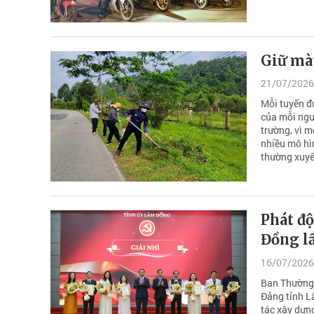
Giữ mà
21/07/2026
Mỗi tuyến đ
của mỗi ngư
trường, vì 
nhiều mô hìn
thường xuyê
Phát độ
Đồng lầ
16/07/2026
Ban Thường 
Đảng tỉnh L
tác xây dựng