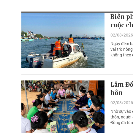
Biên p
cuộc c
02/08/2026
Ngày đêm bá
vai trò nòn
không theo 
Lâm Đồ
hôn
02/08/2026
Nhờ sự vào c
thôn, người 
Đồng đã từn