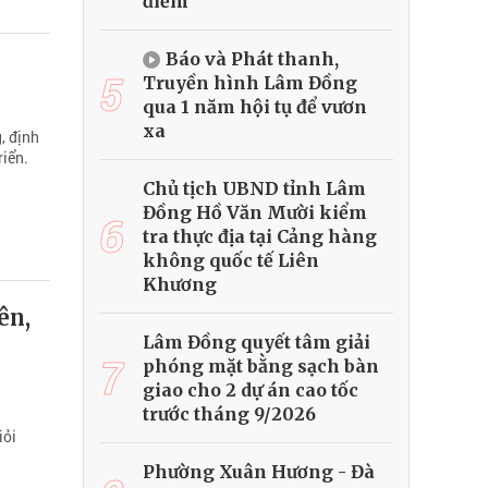
điểm
Báo và Phát thanh,
5
Truyền hình Lâm Đồng
qua 1 năm hội tụ để vươn
xa
, định
riển.
Chủ tịch UBND tỉnh Lâm
Đồng Hồ Văn Mười kiểm
6
tra thực địa tại Cảng hàng
không quốc tế Liên
Khương
ên,
Lâm Đồng quyết tâm giải
7
phóng mặt bằng sạch bàn
giao cho 2 dự án cao tốc
trước tháng 9/2026
iỏi
Phường Xuân Hương - Đà