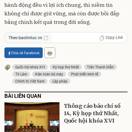
hành động đều vì lợi ích chung, thì niềm tin
không chỉ được giữ vững, mà còn được bồi đắp
bằng chính kết quả trong đời sống.
Copy Link
Theo baotintuc.vn
Chia sẻ Facebook
Quốc hội khóa XVI
Kỳ họp thứ Nhất
Trần Thanh Mẫn
Tô Lâm
Kiện toàn bộ máy
Phát triển kinh tế
Chính trị Việt Nam
Lập pháp
BÀI LIÊN QUAN
Thông cáo báo chí số
14, Kỳ họp thứ Nhất,
Quốc hội khóa XVI