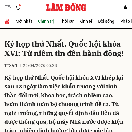
Mới nhất
Chính trị
Thời sự
Kinh tế
Đời sống
Pháp 
Gửi bình luận
Kỳ họp thứ Nhất, Quốc hội khóa
XVI: Từ niềm tin đến hành động!
TTXVN
25/04/2026 05:28
Kỳ họp thứ Nhất, Quốc hội khóa XVI khép lại
sau 12 ngày làm việc khẩn trương với tinh
Hủy
Gửi
thần đổi mới, khoa học, trách nhiệm cao,
hoàn thành toàn bộ chương trình đề ra. Từ
nghị trường, những quyết định đầu tiên đã
được thông qua, bộ máy Nhà nước được kiện
toàn, nhiều định hướng lớn được xác lập.