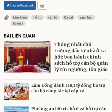
Chia sẻ Facebook
Lâm Đồng
hỗ trợ
cán bộ
Đà Lạt
sáp nhập
bộ máy
BÀI LIÊN QUAN
Thống nhất chủ
trương đầu tư nhà ở xã
hội; ban hành chính
sách hỗ trợ cán bộ quản
lý tín ngưỡng, tôn giáo
Lâm Đồng dành 118,1 tỷ đồng hỗ trợ
cán bộ công tác tại cấp xã
Phương án bố trí chỗ ở và hỗ trợ cán