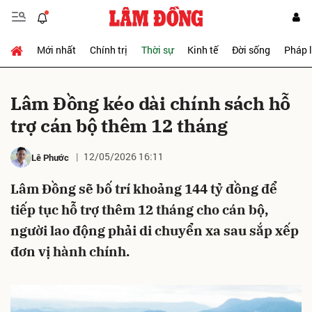
Mới nhất
Chính trị
Thời sự
Kinh tế
Đời sống
Pháp 
Gửi bình luận
Lâm Đồng kéo dài chính sách hỗ
trợ cán bộ thêm 12 tháng
12/05/2026 16:11
Lê Phước
Lâm Đồng sẽ bố trí khoảng 144 tỷ đồng để
tiếp tục hỗ trợ thêm 12 tháng cho cán bộ,
Hủy
Gửi
người lao động phải di chuyển xa sau sắp xếp
đơn vị hành chính.