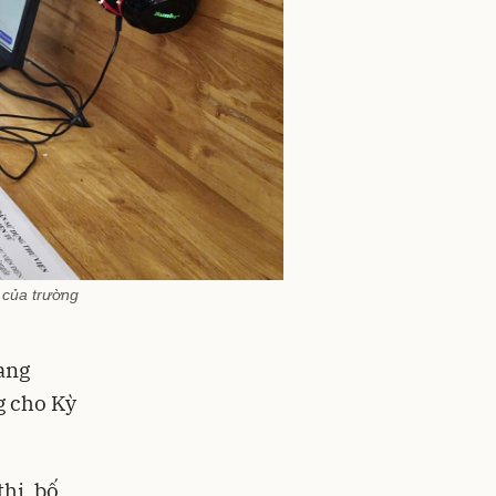
 của trường
ang
g cho Kỳ
hi, bố