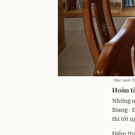
Học sinh T
Hoàn tấ
Những n
Biang - 
thi tốt 
Điểm thi