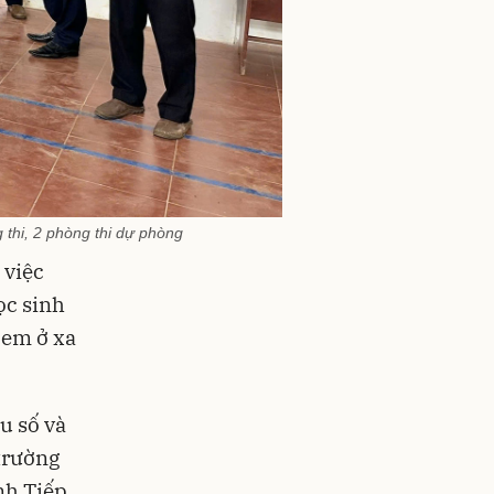
 thi, 2 phòng thi dự phòng
 việc
ọc sinh
 em ở xa
u số và
trường
nh Tiếp