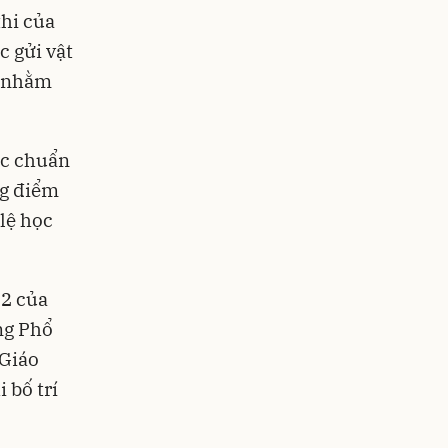
thi của
c gửi vật
g nhằm
ác chuẩn
ng điểm
 lệ học
12 của
ng Phổ
 Giáo
 bố trí