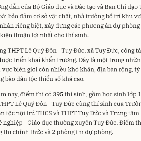
ng dẫn của Bộ Giáo dục và Đào tạo và Ban Chỉ đạo 
oài bảo đảm cơ sở vật chất, nhà trường bố trí khu vự
nhân riêng biệt, xây dựng các phương án dự phòn
 kiện thuận lợi nhất cho thí sinh.
ng THPT Lê Quý Đôn - Tuy Đức, xã Tuy Đức, công t
được triển khai khẩn trương. Đây là một trong nhữ
u vực biên giới còn nhiều khó khăn, địa bàn rộng, tỷ
g bào dân tộc thiểu số khá cao.
ăm nay, điểm thi có 395 thí sinh, gồm học sinh lớp 
HPT Lê Quý Đôn - Tuy Đức cùng thí sinh của Trườ
n tộc nội trú THCS và THPT Tuy Đức và Trung tâm
 nghiệp - Giáo dục thường xuyên Tuy Đức. Điểm thi
 thi chính thức và 2 phòng thi dự phòng.