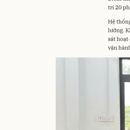
trí 20 p
Hệ thống
lưỡng. K
sát hoạt
vận hành