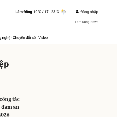
Lâm Đồng
19°C
/ 17 - 23°C
Đăng nhập
Lam Dong News
 nghệ - Chuyển đổi số
Video
iệp
ửi
 công tác
o đảm an
2026