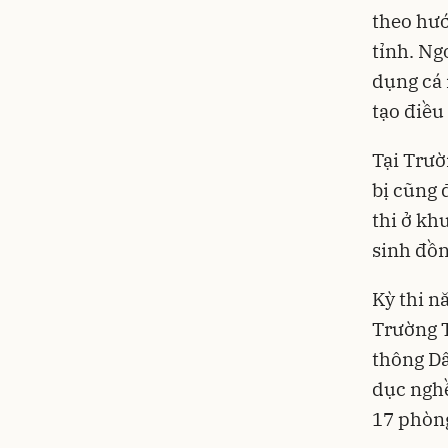
theo hướ
tỉnh. Ng
dụng cá 
tạo điều
Tại Trườ
bị cũng 
thi ở kh
sinh đồn
Kỳ thi n
Trường T
thông Dâ
dục nghề
17 phòng