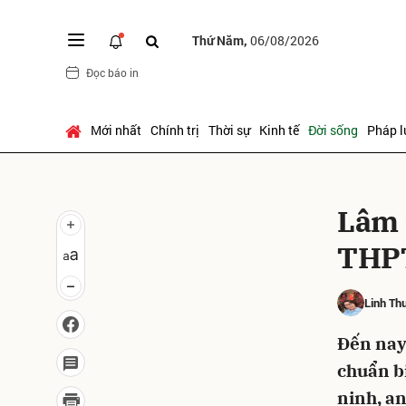
Thứ Năm,
06/08/2026
Đọc báo in
Gửi 
Mới nhất
Chính trị
Thời sự
Kinh tế
Đời sống
Pháp l
Lâm 
THP
Linh Th
Đến nay,
chuẩn bị
ninh, an