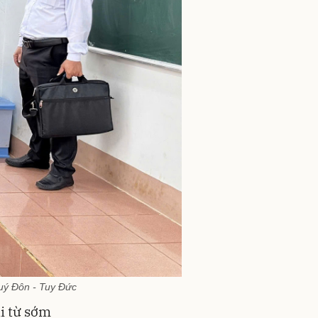
Quý Đôn - Tuy Đức
i từ sớm