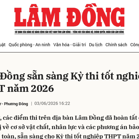
bình luận
uật
Quốc phòng - An ninh
Văn hóa - Giải trí
Du lịch
Chính sách
Công
Đồng sẵn sàng Kỳ thi tốt ngh
T năm 2026
03/06/2026 16:22
ư
-
Phương Đông
Hủy
G
 các điểm thi trên địa bàn Lâm Đồng đã hoàn tất
 về cơ sở vật chất, nhân lực và các phương án bả
 toàn, sẵn sàng cho Kỳ thi tốt nghiệp THPT năm 