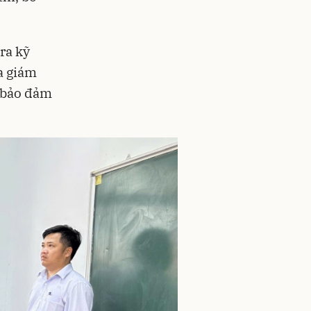
ra kỹ
a giám
g bảo đảm