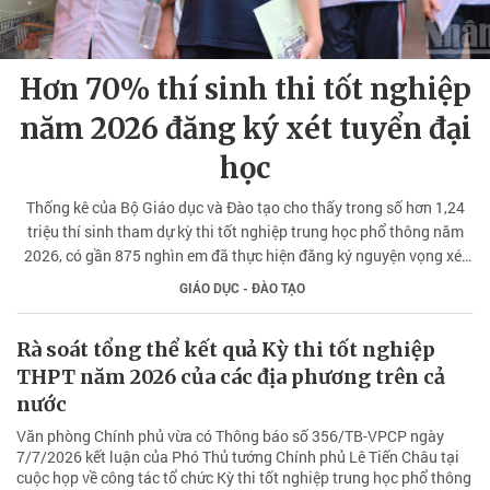
Hơn 70% thí sinh thi tốt nghiệp
năm 2026 đăng ký xét tuyển đại
học
Thống kê của Bộ Giáo dục và Đào tạo cho thấy trong số hơn 1,24
triệu thí sinh tham dự kỳ thi tốt nghiệp trung học phổ thông năm
2026, có gần 875 nghìn em đã thực hiện đăng ký nguyện vọng xét
tuyển đại học, đạt hơn 70%. Năm nay, trung bình mỗi thí sinh đã
GIÁO DỤC - ĐÀO TẠO
đăng ký khoảng 8 nguyện vọng.
Rà soát tổng thể kết quả Kỳ thi tốt nghiệp
THPT năm 2026 của các địa phương trên cả
nước
Văn phòng Chính phủ vừa có Thông báo số 356/TB-VPCP ngày
7/7/2026 kết luận của Phó Thủ tướng Chính phủ Lê Tiến Châu tại
cuộc họp về công tác tổ chức Kỳ thi tốt nghiệp trung học phổ thông