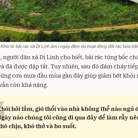
Khói từ bãi rác xã Di Linh âm ỉ ngày đêm do hoạt động đốt rác bừa bãi
, người dân xã Di Linh cho biết, bãi rác từng bốc ch
và đã được dập tắt. Tuy nhiên, sau đó đám cháy tiếp
hững cơn mưa đầu mùa gần đây giúp giảm bớt khói
vẫn còn khá nặng.
“
hói hôi lắm, gió thổi vào nhà không thể nào ngủ 
gày nào chúng tôi cũng đi qua đây để làm rẫy nê
hó chịu, khó thở và ho suốt.