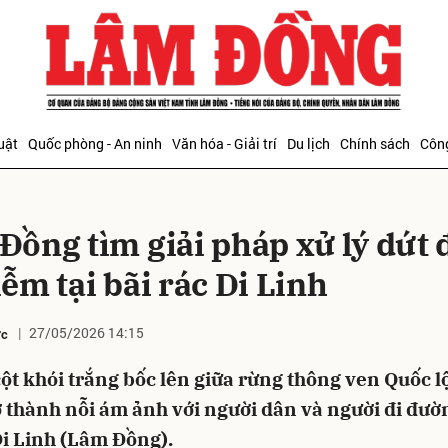
bình luận
uật
Quốc phòng - An ninh
Văn hóa - Giải trí
Du lịch
Chính sách
Công
Đồng tìm giải pháp xử lý dứt
ễm tại bãi rác Di Linh
27/05/2026 14:15
ớc
Hủy
G
t khói trắng bốc lên giữa rừng thông ven Quốc l
 thành nỗi ám ảnh với người dân và người đi đườ
Di Linh (Lâm Đồng).