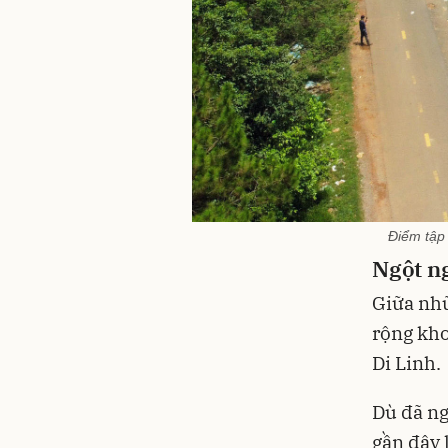
Điểm tập 
Ngột n
Giữa nhữ
rộng kho
Di Linh.
Dù đã ng
gần đây 