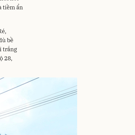
à tiềm ẩn
Ré,
dù bề
i trắng
ộ 28,