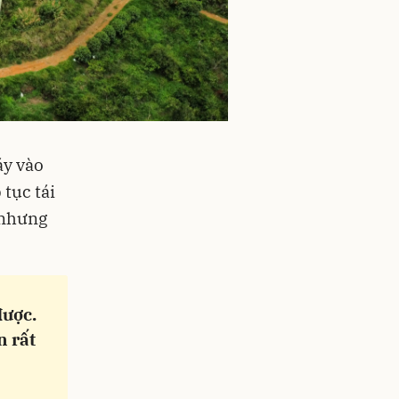
áy vào
 tục tái
 nhưng
được.
n rất