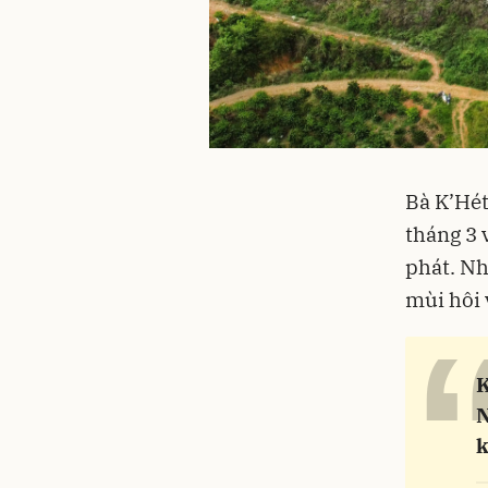
Bà K’Hét
tháng 3 
phát. N
mùi hôi 
K
N
k