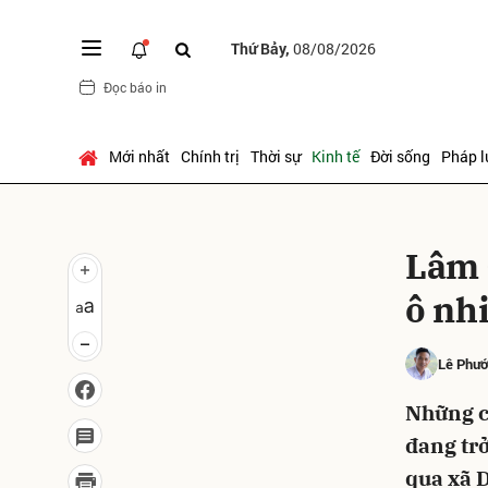
Thứ Bảy,
08/08/2026
Đọc báo in
Gửi 
Mới nhất
Chính trị
Thời sự
Kinh tế
Đời sống
Pháp l
Lâm 
ô nhi
Lê Phư
Những cộ
đang trở
qua xã 