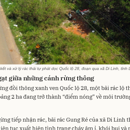
kết và xử lý rác thải tự phát dọc Quốc lộ 28, đoạn qua xã Di Linh, tỉn
gạt giữa những cánh rừng thông
ng đồi thông xanh ven Quốc lộ 28, một bãi rác lộ t
ảng 2 ha đang trở thành “điểm nóng” về môi trường
ừng tiếp nhận rác, bãi rác Gung Ré của xã Di Linh t
liên tục xuất hiện tình trạng cháy âm ỉ, khói bụi và