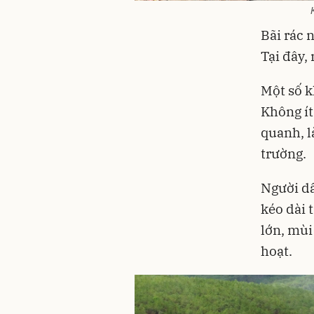
Bãi rác 
Tại đây,
Một số k
Không ít
quanh, l
trường.
Người dâ
kéo dài 
lớn, mùi
hoạt.