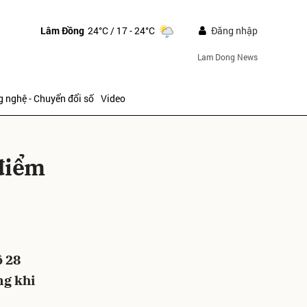
Lâm Đồng
24°C
/ 17 - 24°C
Đăng nhập
Lam Dong News
 nghệ - Chuyển đổi số
Video
 điểm
ửi
ộ 28
ng khi