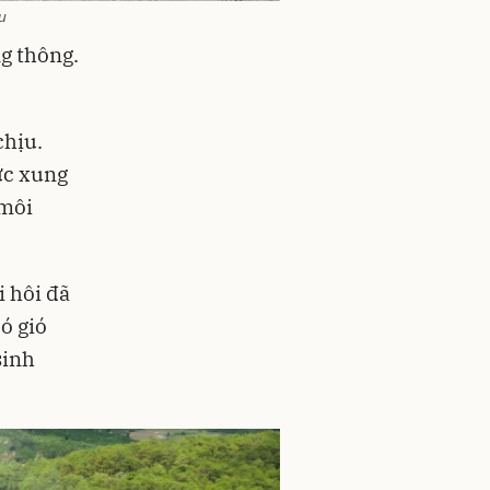
u
ng thông.
chịu.
ực xung
 môi
i hôi đã
ó gió
sinh