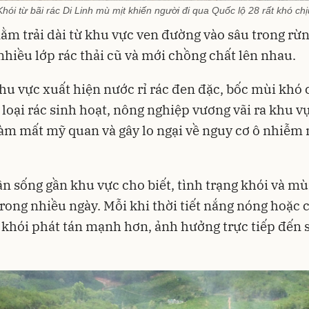
Khói từ bãi rác Di Linh mù mịt khiến người đi qua Quốc lộ 28 rất khó chị
nằm trải dài từ khu vực ven đường vào sâu trong rừ
 nhiều lớp rác thải cũ và mới chồng chất lên nhau.
hu vực xuất hiện nước rỉ rác đen đặc, bốc mùi khó 
 loại rác sinh hoạt, nông nghiệp vương vãi ra khu v
àm mất mỹ quan và gây lo ngại về nguy cơ ô nhiễm
n sống gần khu vực cho biết, tình trạng khói và mù
trong nhiều ngày. Mỗi khi thời tiết nắng nóng hoặc c
 khói phát tán mạnh hơn, ảnh hưởng trực tiếp đến 