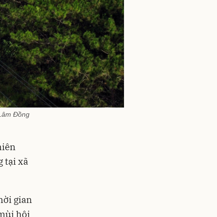
h Lâm Đồng
hiên
 tại xã
hời gian
 mùi hôi