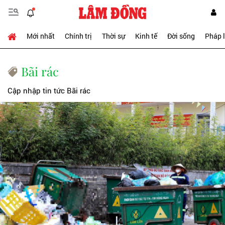
Mới nhất
Chính trị
Thời sự
Kinh tế
Đời sống
Pháp 
Bãi rác
Cập nhập tin tức Bãi rác