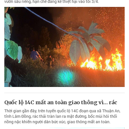
vườn sầu riêng, hạn chế đáng kể thiệt hại vào tối 3/4.
Quốc lộ 14C mất an toàn giao thông vì… rác
Thời gian gần đây, trên tuyến quốc lộ 14C đoạn qua xã Thuận An,
tỉnh Lâm Đồng, rác thải tràn lan ra mặt đường, bốc mùi hôi thối
nồng nặc khiến người dân bức xúc, giao thông mất an toàn.