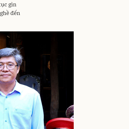
tục gìn
nghề đến