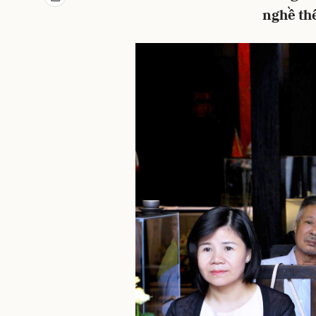
nghề th