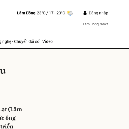
Lâm Đồng
23°C
/ 17 - 23°C
Đăng nhập
Lam Dong News
 nghệ - Chuyển đổi số
Video
êu
ửi
Lạt (Lâm
ức ông
triển