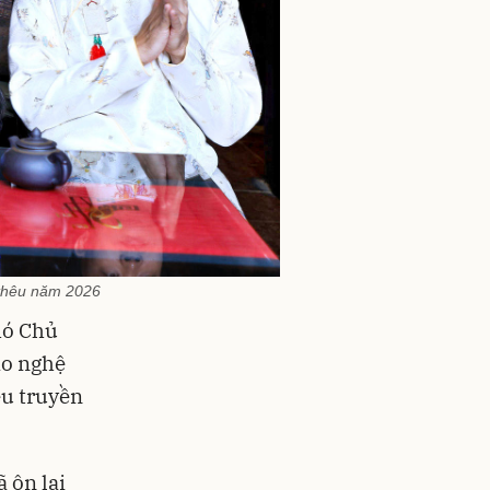
 thêu năm 2026
hó Chủ
ảo nghệ
êu truyền
 ôn lại