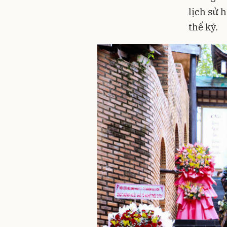
lịch sử 
thế kỷ.