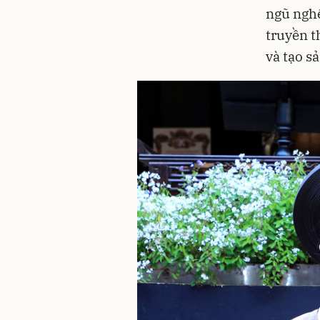
ngũ nghệ
truyền t
và tạo s