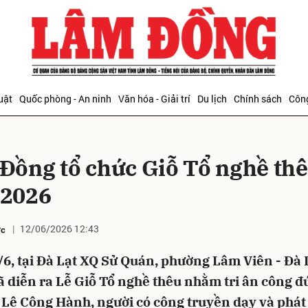
bình luận
uật
Quốc phòng - An ninh
Văn hóa - Giải trí
Du lịch
Chính sách
Công
Đồng tổ chức Giỗ Tổ nghề th
2026
12/06/2026 12:43
ớc
Hủy
G
/6, tại Đà Lạt XQ Sử Quán, phường Lâm Viên - Đà 
 diễn ra Lễ Giỗ Tổ nghề thêu nhằm tri ân công đ
 Lê Công Hành, người có công truyền dạy và phát 