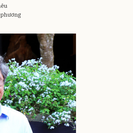
hêu
a phương