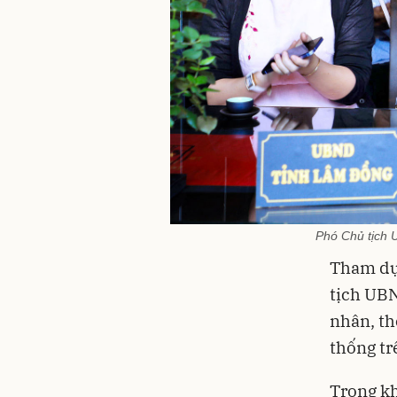
Phó Chủ tịch 
Tham dự 
tịch UBN
nhân, th
thống tr
Trong kh