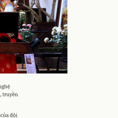
 nghệ
, truyền
 của đội