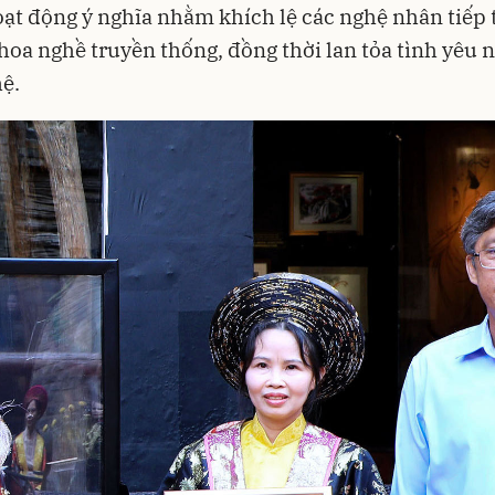
oạt động ý nghĩa nhằm khích lệ các nghệ nhân tiếp 
 hoa nghề truyền thống, đồng thời lan tỏa tình yêu 
hệ.