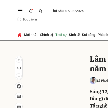
Thứ Sáu,
07/08/2026
Đọc báo in
Gửi 
Mới nhất
Chính trị
Thời sự
Kinh tế
Đời sống
Pháp l
Lâm 
năm 
Lê Phư
Sáng 12
Đồng) đã
Tổ nghề