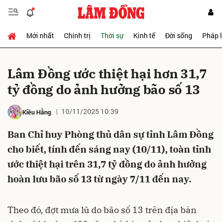
Mới nhất
Chính trị
Thời sự
Kinh tế
Đời sống
Pháp 
Gửi bình luận
Lâm Đồng ước thiệt hại hơn 31,7
tỷ đồng do ảnh hưởng bão số 13
10/11/2025 10:39
Kiều Hằng
Ban Chỉ huy Phòng thủ dân sự tỉnh Lâm Đồng
cho biết, tính đến sáng nay (10/11), toàn tỉnh
Hủy
Gửi
ước thiệt hại trên 31,7 tỷ đồng do ảnh hưởng
hoàn lưu bão số 13 từ ngày 7/11 đến nay.
Theo đó, đợt mưa lũ do bão số 13 trên địa bàn