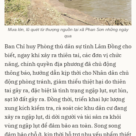
Mưa lớn, lũ quét từ thượng nguồn tại xã Phan Sơn những ngày
qua
Ban Chỉ huy Phòng thủ dân sự tỉnh Lâm Đồng cho
biết, ngay khi xảy ra thiên tai, các đơn vị chức
năng, chính quyền địa phương đã chủ động
thông báo, hướng dẫn kịp thời cho Nhân dân chủ
động phòng tránh, giảm thiểu thiệt hại do thiên
tai gây ra, đặc biệt là tình trạng ngập lụt, sụt lún,
sạt lở đất gây ra. Đồng thời, triển khai lực lượng
xung kích kiểm tra, rà soát các khu dân cư đang
xảy ra ngập lụt, di dời người và tài sản ra khỏi
vùng ngập lụt để đảm bảo an toàn. Song song
đảm bảo chỗ ở, kịp thời hỗ trợ nhu yếu phẩm thiết